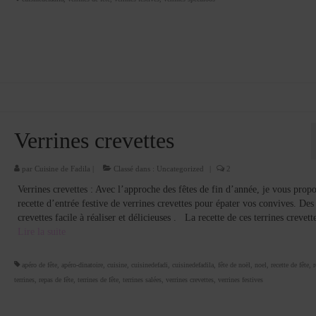
Verrines crevettes
par
Cuisine de Fadila
|
Classé dans :
Uncategorized
|
2
Verrines crevettes : Avec l’approche des fêtes de fin d’année, je vous prop
recette d’entrée festive de verrines crevettes pour épater vos convives. Des
crevettes facile à réaliser et délicieuses . La recette de ces terrines crevet
Lire la suite­­
apéro de fête
,
apéro-dinatoire
,
cuisine
,
cuisinedefadi
,
cuisinedefadila
,
fête de noël
,
noel
,
recette de fête
,
r
terrines
,
repas de fête
,
terrines de fête
,
terrines salées
,
verrines crevettes
,
verrines festives