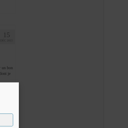
15
DÉC 2013
r un bon
dont je
ufflé au
g souchong
,