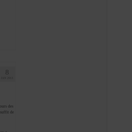
8
JAN 2013
ours des
suffit de
ners et