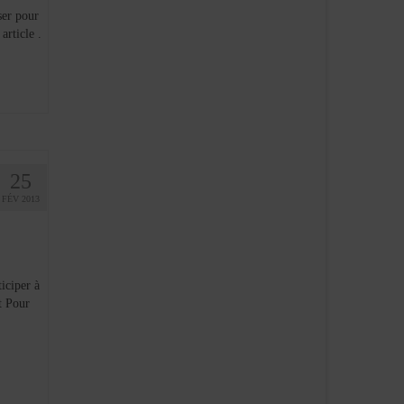
ser pour
article .
25
FÉV 2013
iciper à
t Pour