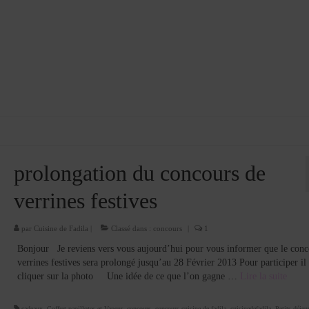
prolongation du concours de
verrines festives
par
Cuisine de Fadila
|
Classé dans :
concours
|
1
Bonjour Je reviens vers vous aujourd’hui pour vous informer que le conc
verrines festives sera prolongé jusqu’au 28 Février 2013 Pour participer il 
cliquer sur la photo Une idée de ce que l’on gagne …
Lire la suite­­
cadeaux
,
Coffret papillotes et Vapeur
,
concours
,
concours cuisine de fadila
,
cuisinedefadila
,
Petits déjeu