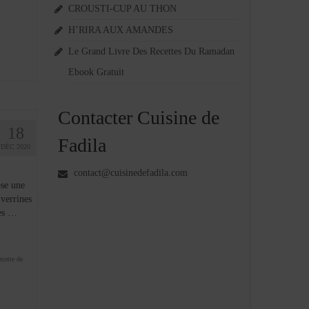
CROUSTI-CUP AU THON
H’RIRA AUX AMANDES
Le Grand Livre Des Recettes Du Ramadan
Ebook Gratuit
Contacter Cuisine de
18
Fadila
DÉC 2020
contact@cuisinedefadila.com
ose une
 verrines
tes …
ecette de