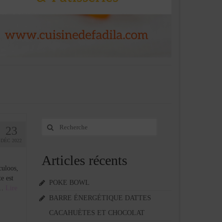
Rechercher
23
:
DÉC 2022
Articles récents
culoos,
e est
POKE BOWL
 …
Lire
BARRE ÉNERGÉTIQUE DATTES
CACAHUÈTES ET CHOCOLAT