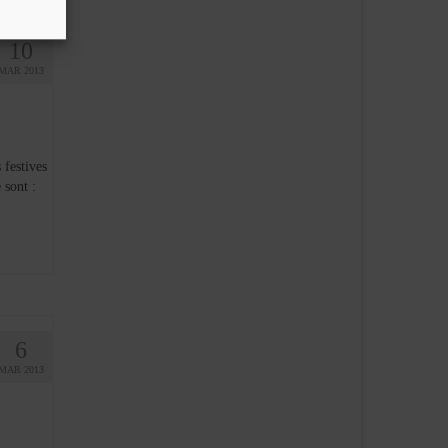
10
MAR 2013
festives
é sont :
6
MAR 2013