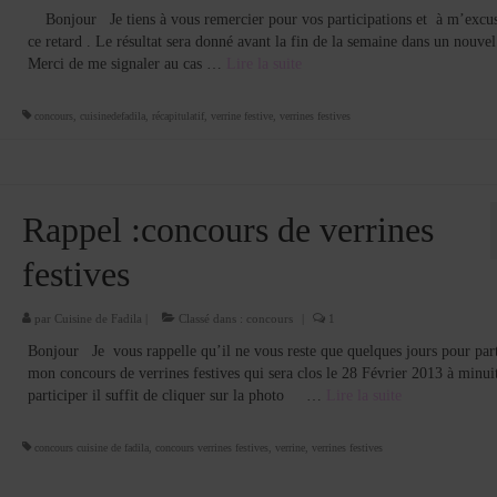
Bonjour Je tiens à vous remercier pour vos participations et à m’excu
ce retard . Le résultat sera donné avant la fin de la semaine dans un nouvel 
Merci de me signaler au cas …
Lire la suite­­
concours
,
cuisinedefadila
,
récapitulatif
,
verrine festive
,
verrines festives
Rappel :concours de verrines
festives
par
Cuisine de Fadila
|
Classé dans :
concours
|
1
Bonjour Je vous rappelle qu’il ne vous reste que quelques jours pour part
mon concours de verrines festives qui sera clos le 28 Février 2013 à minui
participer il suffit de cliquer sur la photo …
Lire la suite­­
concours cuisine de fadila
,
concours verrines festives
,
verrine
,
verrines festives