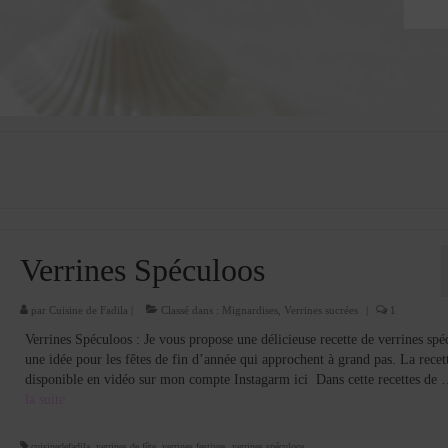
Verrines Spéculoos
par
Cuisine de Fadila
|
Classé dans :
Mignardises
,
Verrines sucrées
|
1
Verrines Spéculoos : Je vous propose une délicieuse recette de verrines spé
une idée pour les fêtes de fin d’année qui approchent à grand pas. La recett
disponible en vidéo sur mon compte Instagarm ici Dans cette recettes de
la suite­­
cuisinedefadila
,
verrines de fête
,
verrines festives
,
verrines spéculoos