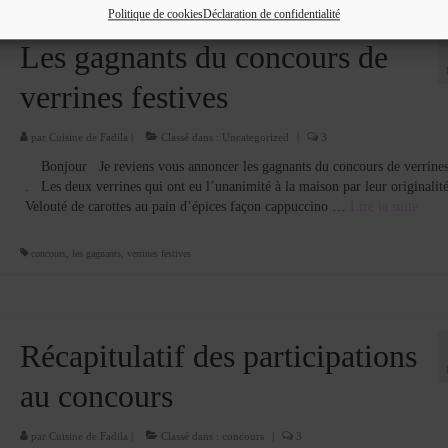
Politique de cookies
Déclaration de confidentialité
Les gagnants du concours de
verrines festives
par
Cuisine de Fadila
|
Classé dans :
Uncategorized
|
3
Bonjour Je reviens vous annoncer les gagnants du concours de verrines 
. Les deux verrines qui ont eu l’unanimité à la maison par leur originalit
Velouté de carottes au pain d’épices façon cappuccino …
Lire la suite­­
concours
,
les gagnants
,
verrines festives
Récapitulatif des participations
au concours
par
Cuisine de Fadila
|
Classé dans :
concours
|
3