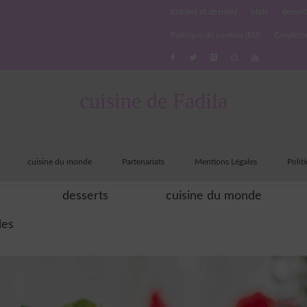
Entrées et apéritifs
plats
dessert
Politique de cookies (EU)
Conditio
cuisine de Fadila
cuisine du monde
Partenariats
Mentions Légales
Polit
desserts
cuisine du monde
les