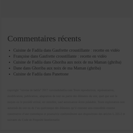
Commentaires récents
Cuisine de Fadila
dans
Gaufrette croustillante : recette en vidéo
Françoise
dans
Gaufrette croustillante : recette en vidéo
Cuisine de Fadila
dans
Ghoriba aux noix de ma Maman (ghriba)
Dane
dans
Ghoriba aux noix de ma Maman (ghriba)
Cuisine de Fadila
dans
Panettone
copyright "cuisine de fadila" 2017 cuisinedefadila.com Toute reproduction, représentation,
modification, publication, adaptation de tout ou partie des éléments du site, quel que soit le
moyen ou le procédé utilisé, est interdite, sauf autorisation écrite préalable. Toute exploitation non
autorisée du site ou de l’un quelconque des éléments qu’il contient sera considérée comme
constitutive d’une contrefaçon et poursuivie conformément aux dispositions des articles L.335-2 et
suivants du Code de Propriété Intellectuelle.