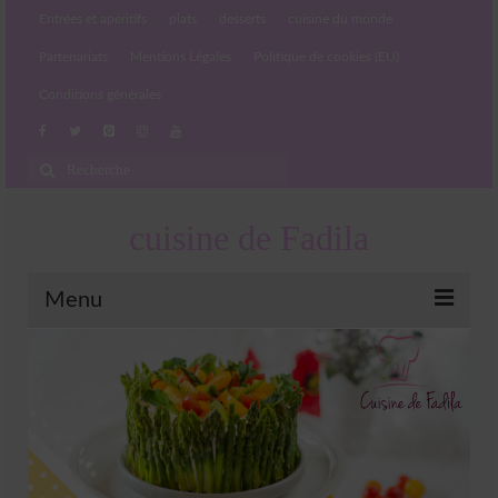
Entrées et apéritifs
plats
desserts
cuisine du monde
Partenariats
Mentions Légales
Politique de cookies (EU)
Conditions générales
Rechercher
:
cuisine de Fadila
Menu
Entrées et apéritifs
Boissons chaudes et froides
salades