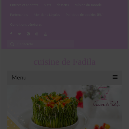
Entrées et apéritifs
plats
desserts
cuisine du monde
Partenariats
Mentions Légales
Politique de cookies (EU)
Conditions générales
Rechercher
:
cuisine de Fadila
Menu
Entrées et apéritifs
Boissons chaudes et froides
salades