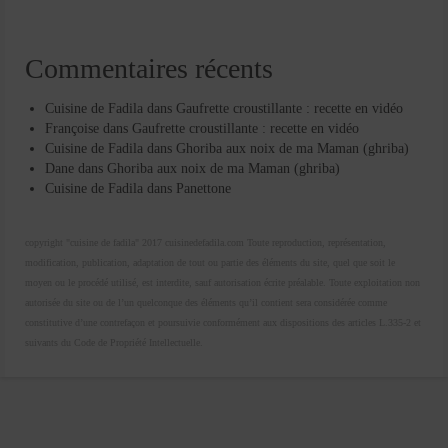
Commentaires récents
Cuisine de Fadila
dans
Gaufrette croustillante : recette en vidéo
Françoise
dans
Gaufrette croustillante : recette en vidéo
Cuisine de Fadila
dans
Ghoriba aux noix de ma Maman (ghriba)
Dane
dans
Ghoriba aux noix de ma Maman (ghriba)
Cuisine de Fadila
dans
Panettone
copyright "cuisine de fadila" 2017 cuisinedefadila.com Toute reproduction, représentation,
modification, publication, adaptation de tout ou partie des éléments du site, quel que soit le
moyen ou le procédé utilisé, est interdite, sauf autorisation écrite préalable. Toute exploitation non
autorisée du site ou de l’un quelconque des éléments qu’il contient sera considérée comme
constitutive d’une contrefaçon et poursuivie conformément aux dispositions des articles L.335-2 et
suivants du Code de Propriété Intellectuelle.