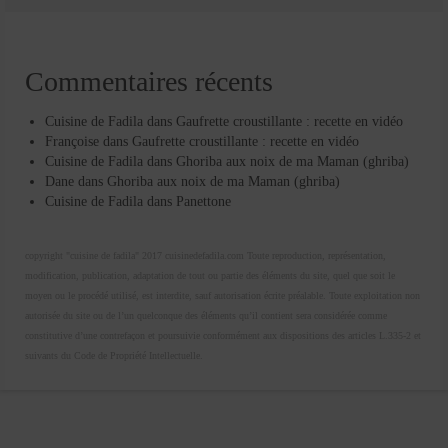
Commentaires récents
Cuisine de Fadila
dans
Gaufrette croustillante : recette en vidéo
Françoise
dans
Gaufrette croustillante : recette en vidéo
Cuisine de Fadila
dans
Ghoriba aux noix de ma Maman (ghriba)
Dane
dans
Ghoriba aux noix de ma Maman (ghriba)
Cuisine de Fadila
dans
Panettone
copyright "cuisine de fadila" 2017 cuisinedefadila.com Toute reproduction, représentation,
modification, publication, adaptation de tout ou partie des éléments du site, quel que soit le
moyen ou le procédé utilisé, est interdite, sauf autorisation écrite préalable. Toute exploitation non
autorisée du site ou de l’un quelconque des éléments qu’il contient sera considérée comme
constitutive d’une contrefaçon et poursuivie conformément aux dispositions des articles L.335-2 et
suivants du Code de Propriété Intellectuelle.