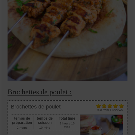
Brochettes de poulet :
Brochettes de poulet
5.0
from
1
reviews
temps de
temps de
Total time
préparation
cuisson
2 hours 10
mins
2 hours
10 mins