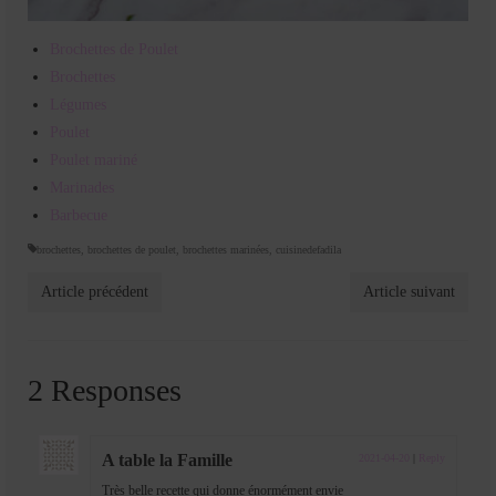
Brochettes de Poulet
Brochettes
Légumes
Poulet
Poulet mariné
Marinades
Barbecue
brochettes
,
brochettes de poulet
,
brochettes marinées
,
cuisinedefadila
Article précédent
Article suivant
2 Responses
A table la Famille
2021-04-20
|
Reply
Très belle recette qui donne énormément envie