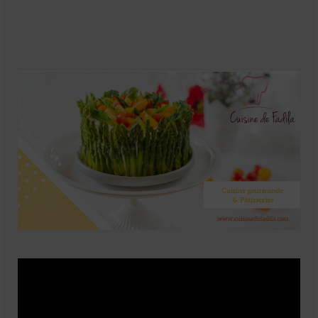
Soupes
Pizzas
cake salé
plats
Pâtes & Riz
Viandes
Grillades
desserts
cakes et cupcakes
Cheesecakes
Confiserie