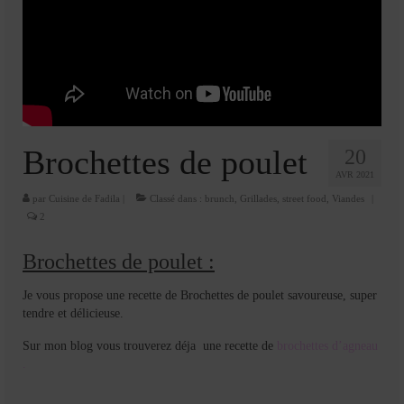
Cookies, biscuits
crème et confiture
dessert à l’assiette
Gâteaux
Brochettes de poulet
Gâteaux coquins en pâte à sucre
20
AVR 2021
Gâteaux de Fête
par
Cuisine de Fadila
|
Classé dans :
brunch
,
Grillades
,
street food
,
Viandes
|
2
Gâteaux d’anniversaire
Brochettes de poulet :
Gâteaux pâte à sucre
Je vous propose une recette de Brochettes de poulet savoureuse, super
petits gâteaux
tendre et délicieuse.
Glaces et sorbets
Sur mon blog vous trouverez déja une recette de
brochettes d’agneau
.
Macarons