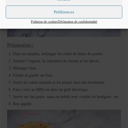
Préférences
Politique de cookies
Déclaration de confidentialité
Préparation :
Dans un saladier, mélanger les cubes de blanc de poulet.
Ajouter l’oignon, le concentré de tomate et les épices.
Mélanger bien.
Filmer et garder au frais.
Sortir les cubes marinés et les piquer dans des brochettes.
Faire cuire au BBQ ou dans un grill électrique.
Servir sur des pains naan ou kebab avec crudité ou boulgour etc.
Bon appétit