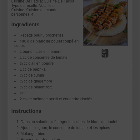
Cuisine De Fadila:
Cuisine De Fadila
Type de recette:
Volailles
Cuisine:
Cuisine du monde
personnes:
4
Ingredients
Recette pour 8 brochettes :
400 g de blanc de poulet coupé en
cubes
1 oignon ciselé finement
Print
1 cc de concentré de tomate
½ cc d'ail en poudre
1 cc de paprika
½ cc de cumin
½ cc de gingembre
½ cc de piment fort
sel
2 cs de mélange persil et coriandre ciselés
Instructions
Dans un saladier, mélanger les cubes de blanc de poulet.
Ajouter l'oignon, le concentré de tomate et les épices.
Mélanger bien.
Filmer et garder au frais.