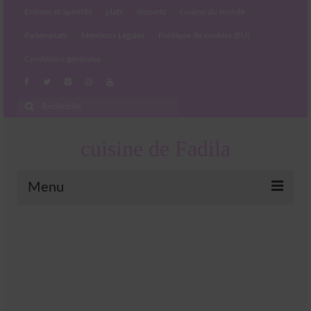
Entrées et apéritifs
plats
desserts
cuisine du monde
Partenariats
Mentions Légales
Politique de cookies (EU)
Conditions générales
Rechercher
:
cuisine de Fadila
Menu
Entrées et apéritifs
Boissons chaudes et froides
salades