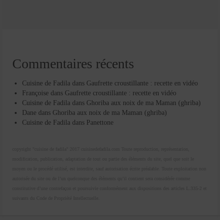
Commentaires récents
Cuisine de Fadila
dans
Gaufrette croustillante : recette en vidéo
Françoise
dans
Gaufrette croustillante : recette en vidéo
Cuisine de Fadila
dans
Ghoriba aux noix de ma Maman (ghriba)
Dane
dans
Ghoriba aux noix de ma Maman (ghriba)
Cuisine de Fadila
dans
Panettone
copyright "cuisine de fadila" 2017 cuisinedefadila.com Toute reproduction, représentation,
modification, publication, adaptation de tout ou partie des éléments du site, quel que soit le
moyen ou le procédé utilisé, est interdite, sauf autorisation écrite préalable. Toute exploitation non
autorisée du site ou de l’un quelconque des éléments qu’il contient sera considérée comme
constitutive d’une contrefaçon et poursuivie conformément aux dispositions des articles L.335-2 et
suivants du Code de Propriété Intellectuelle.