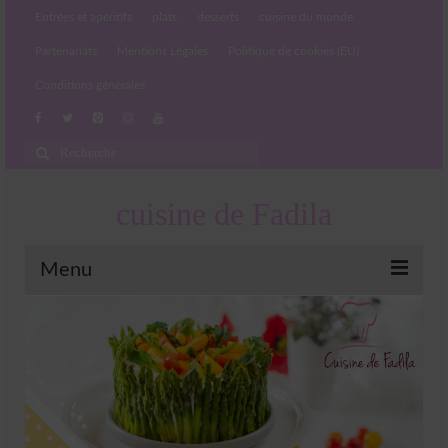
Entrées et apéritifs
plats
desserts
cuisine du monde
Partenariats
Mentions Légales
Politique de cookies (EU)
Conditions générales
Rechercher
:
cuisine de Fadila
Menu
Entrées et apéritifs
Boissons chaudes et froides
salades