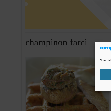
champinon farci
Nous util