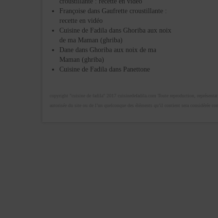
croustillante : recette en vidéo
Françoise
dans
Gaufrette croustillante :
recette en vidéo
Cuisine de Fadila
dans
Ghoriba aux noix
de ma Maman (ghriba)
Dane
dans
Ghoriba aux noix de ma
Maman (ghriba)
Cuisine de Fadila
dans
Panettone
copyright "cuisine de fadila" 2017 cuisinedefadila.com Toute reproduction, représentatio
autorisée du site ou de l’un quelconque des éléments qu’il contient sera considérée c