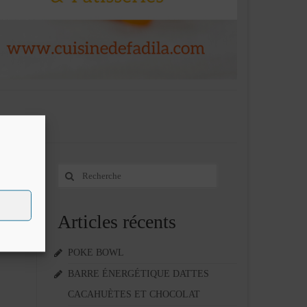
Rechercher
7
:
MAI 2014
Articles récents
POKE BOWL
BARRE ÉNERGÉTIQUE DATTES
CACAHUÈTES ET CHOCOLAT