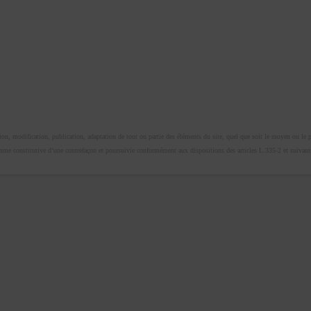
n, modification, publication, adaptation de tout ou partie des éléments du site, quel que soit le moyen ou le proc
omme constitutive d’une contrefaçon et poursuivie conformément aux dispositions des articles L.335-2 et suivants