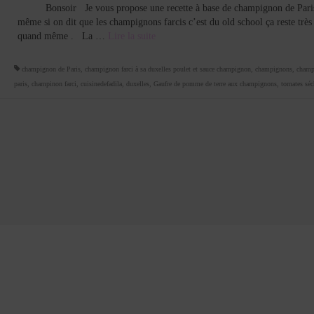
Bonsoir Je vous propose une recette à base de champignon de Pari
même si on dit que les champignons farcis c’est du old school ça reste très
quand même . La …
Lire la suite­­
champignon de Paris
,
champignon farci à sa duxelles poulet et sauce champignon
,
champignons
,
champ
paris
,
champinon farci
,
cuisinedefadila
,
duxelles
,
Gaufre de pomme de terre aux champignons
,
tomates séc