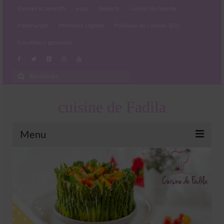
Entrées et apéritifs
plats
desserts
cuisine du monde
Partenariats
Mentions Légales
Politique de cookies (EU)
Conditions générales
Rechercher
:
cuisine de Fadila
Menu
Entrées et apéritifs
Boissons chaudes et froides
salades