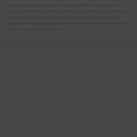
modification, publication, adaptation de tout ou partie des éléments du site, quel que soit le
moyen ou le procédé utilisé, est interdite, sauf autorisation écrite préalable. Toute exploitation non
autorisée du site ou de l’un quelconque des éléments qu’il contient sera considérée comme
constitutive d’une contrefaçon et poursuivie conformément aux dispositions des articles L.335-2 et
suivants du Code de Propriété Intellectuelle.