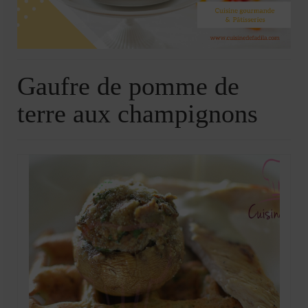
Soupes
Pizzas
cake salé
Gaufre de pomme de
plats
terre aux champignons
Pâtes & Riz
Viandes
Grillades
desserts
cakes et cupcakes
Cheesecakes
Confiserie