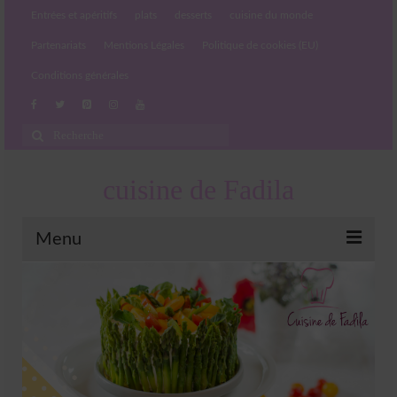
Entrées et apéritifs
plats
desserts
cuisine du monde
Partenariats
Mentions Légales
Politique de cookies (EU)
Conditions générales
Rechercher
:
cuisine de Fadila
Menu
Entrées et apéritifs
Boissons chaudes et froides
salades