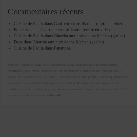
Commentaires récents
Cuisine de Fadila
dans
Gaufrette croustillante : recette en vidéo
Françoise
dans
Gaufrette croustillante : recette en vidéo
Cuisine de Fadila
dans
Ghoriba aux noix de ma Maman (ghriba)
Dane
dans
Ghoriba aux noix de ma Maman (ghriba)
Cuisine de Fadila
dans
Panettone
copyright "cuisine de fadila" 2017 cuisinedefadila.com Toute reproduction, représentation,
modification, publication, adaptation de tout ou partie des éléments du site, quel que soit le
moyen ou le procédé utilisé, est interdite, sauf autorisation écrite préalable. Toute exploitation non
autorisée du site ou de l’un quelconque des éléments qu’il contient sera considérée comme
constitutive d’une contrefaçon et poursuivie conformément aux dispositions des articles L.335-2 et
suivants du Code de Propriété Intellectuelle.