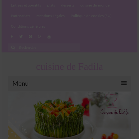
Entrées et apéritifs
plats
desserts
cuisine du monde
Partenariats
Mentions Légales
Politique de cookies (EU)
Conditions générales
Rechercher
:
cuisine de Fadila
Menu
Entrées et apéritifs
Boissons chaudes et froides
salades