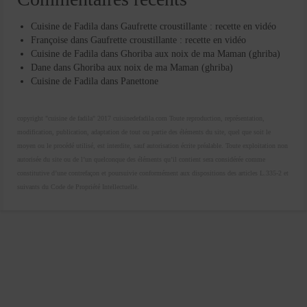
Cuisine de Fadila
dans
Gaufrette croustillante : recette en vidéo
Françoise
dans
Gaufrette croustillante : recette en vidéo
Cuisine de Fadila
dans
Ghoriba aux noix de ma Maman (ghriba)
Dane
dans
Ghoriba aux noix de ma Maman (ghriba)
Cuisine de Fadila
dans
Panettone
copyright "cuisine de fadila" 2017 cuisinedefadila.com Toute reproduction, représentation,
modification, publication, adaptation de tout ou partie des éléments du site, quel que soit le
moyen ou le procédé utilisé, est interdite, sauf autorisation écrite préalable. Toute exploitation non
autorisée du site ou de l’un quelconque des éléments qu’il contient sera considérée comme
constitutive d’une contrefaçon et poursuivie conformément aux dispositions des articles L.335-2 et
suivants du Code de Propriété Intellectuelle.