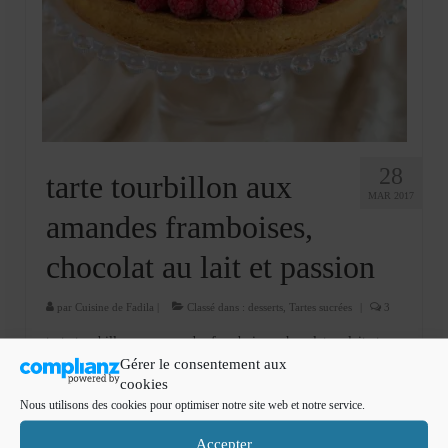
Cookies, biscuits
crème et confiture
dessert à l’assiette
Gâteaux
Gâteaux coquins en pâte à sucre
28
tarte tourbillon aux
MAR 2017
Gâteaux de Fête
amandes framboises,
Gâteaux d’anniversaire
chocolat au lait et passion
Gâteaux pâte à sucre
par
Cuisine de Fadila
|
Classé dans :
desserts
,
Tartes sucrées
|
3
petits gâteaux
tarte tourbillon aux amandes framboises, chocolat au lait et
passion Je vous propose la recette de la tarte tourbillon aux
Gérer le consentement aux
Glaces et sorbets
amandes framboises, chocolat au lait et passion, une
cookies
association de douceur et d’acidité qui ne vous laissera pas
Nous utilisons des cookies pour optimiser notre site web et notre service.
Macarons
indifférents . Ingrédients …
Lire la suite­­
Accepter