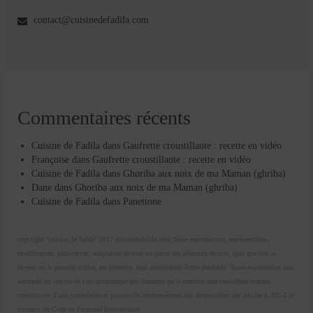
contact@cuisinedefadila.com
Commentaires récents
Cuisine de Fadila
dans
Gaufrette croustillante : recette en vidéo
Françoise
dans
Gaufrette croustillante : recette en vidéo
Cuisine de Fadila
dans
Ghoriba aux noix de ma Maman (ghriba)
Dane
dans
Ghoriba aux noix de ma Maman (ghriba)
Cuisine de Fadila
dans
Panettone
copyright "cuisine de fadila" 2017 cuisinedefadila.com Toute reproduction, représentation,
modification, publication, adaptation de tout ou partie des éléments du site, quel que soit le
moyen ou le procédé utilisé, est interdite, sauf autorisation écrite préalable. Toute exploitation non
autorisée du site ou de l’un quelconque des éléments qu’il contient sera considérée comme
constitutive d’une contrefaçon et poursuivie conformément aux dispositions des articles L.335-2 et
suivants du Code de Propriété Intellectuelle.