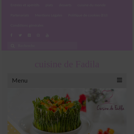
Entrées et apéritifs
plats
desserts
cuisine du monde
Partenariats
Mentions Légales
Politique de cookies (EU)
Conditions générales
Rechercher
:
cuisine de Fadila
Menu
Entrées et apéritifs
Boissons chaudes et froides
salades