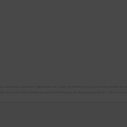
n, modification, publication, adaptation de tout ou partie des éléments du site, quel que soit le moyen ou le proc
omme constitutive d’une contrefaçon et poursuivie conformément aux dispositions des articles L.335-2 et suivants