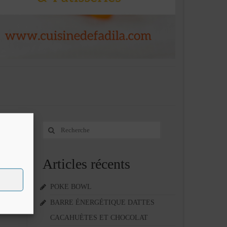
Rechercher
16
:
OCT 2011
Articles récents
POKE BOWL
’amour
étérnité
BARRE ÉNERGÉTIQUE DATTES
CACAHUÈTES ET CHOCOLAT