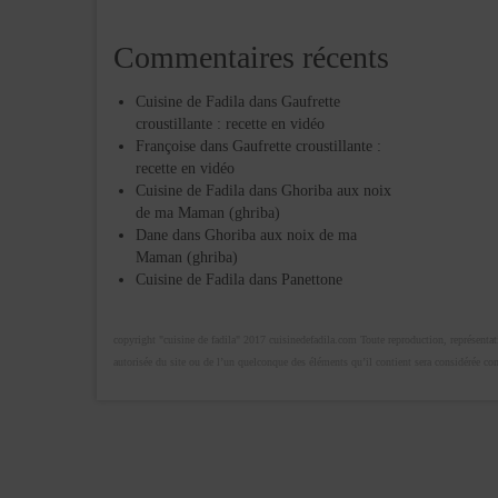
Commentaires récents
Cuisine de Fadila
dans
Gaufrette
croustillante : recette en vidéo
Françoise
dans
Gaufrette croustillante :
recette en vidéo
Cuisine de Fadila
dans
Ghoriba aux noix
de ma Maman (ghriba)
Dane
dans
Ghoriba aux noix de ma
Maman (ghriba)
Cuisine de Fadila
dans
Panettone
copyright "cuisine de fadila" 2017 cuisinedefadila.com Toute reproduction, représentatio
autorisée du site ou de l’un quelconque des éléments qu’il contient sera considérée c