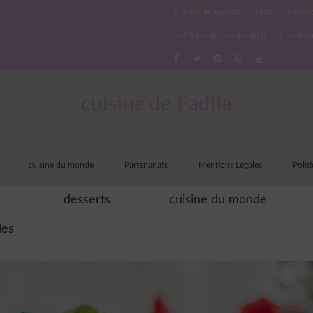
Entrées et apéritifs
plats
dessert
Politique de cookies (EU)
Conditio
cuisine de Fadila
cuisine du monde
Partenariats
Mentions Légales
Polit
desserts
cuisine du monde
les