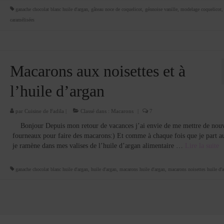
ganache chocolat blanc huile d'argan
,
gâteau noce de coquelicot
,
génnoise vanille
,
modelage coquelicot
caramélisées
Macarons aux noisettes et à
l’huile d’argan
par
Cuisine de Fadila
|
Classé dans :
Macarons
|
7
Bonjour Depuis mon retour de vacances j’ai envie de me mettre de nou
fourneaux pour faire des macarons:) Et comme à chaque fois que je part 
je ramène dans mes valises de l’huile d’argan alimentaire …
Lire la suite­­
ganache chocolat blanc huile d'argan
,
huile d'argan
,
macarons huile d'argan
,
macarons noisettes huile d'