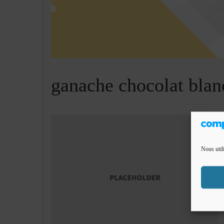
ganache chocolat blan
Nous util