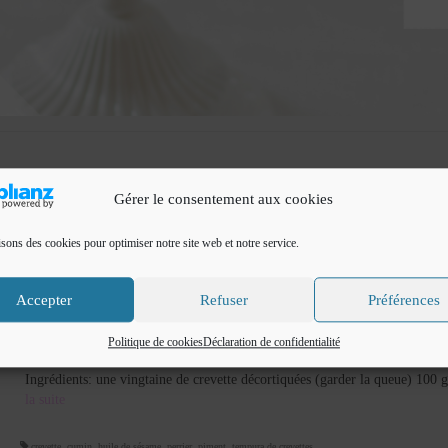
Gérer le consentement aux cookies
isons des cookies pour optimiser notre site web et notre service.
Tempura de crevettes
Accepter
Refuser
Préférences
par
Cuisine de Fadila
|
Classé dans :
Entrées et apéritifs
|
3
Bonjour Le secret d’une bonne tempura réside dans l’utilisation d’eau bi
Politique de cookies
Déclaration de confidentialité
glacée, ici j’ai utilisé une eau bien glacée mais pas de l’eau plate mais du p
Ingrédients: une vingtaine de crevette décortiquées (garder la queue) 100
la suite­­
crevette
,
cumin
,
huile de sésame
,
perrier
,
piment
,
tempura de crevettes