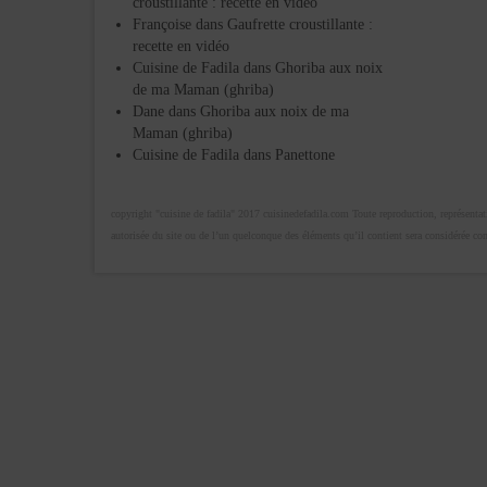
croustillante : recette en vidéo
Françoise
dans
Gaufrette croustillante :
recette en vidéo
Cuisine de Fadila
dans
Ghoriba aux noix
de ma Maman (ghriba)
Dane
dans
Ghoriba aux noix de ma
Maman (ghriba)
Cuisine de Fadila
dans
Panettone
copyright "cuisine de fadila" 2017 cuisinedefadila.com Toute reproduction, représentatio
autorisée du site ou de l’un quelconque des éléments qu’il contient sera considérée c