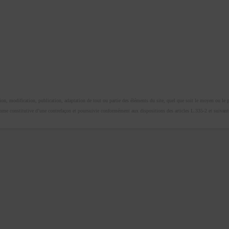
n, modification, publication, adaptation de tout ou partie des éléments du site, quel que soit le moyen ou le proc
omme constitutive d’une contrefaçon et poursuivie conformément aux dispositions des articles L.335-2 et suivants