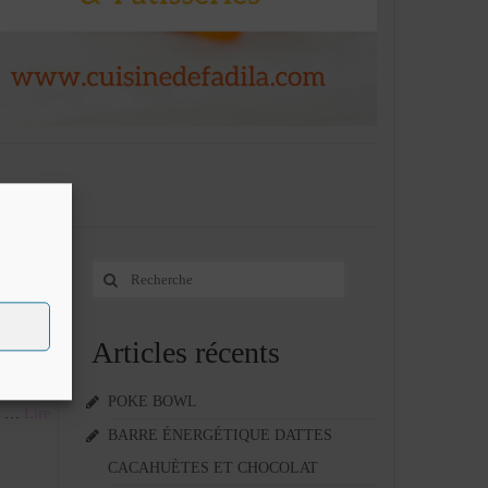
Rechercher
28
:
SEP 2011
Articles récents
en
errier .
POKE BOWL
 g …
Lire
BARRE ÉNERGÉTIQUE DATTES
CACAHUÈTES ET CHOCOLAT