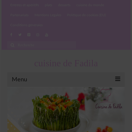
Entrées et apéritifs
plats
desserts
cuisine du monde
Partenariats
Mentions Légales
Politique de cookies (EU)
Conditions générales
Rechercher
:
cuisine de Fadila
Menu
Entrées et apéritifs
Boissons chaudes et froides
salades