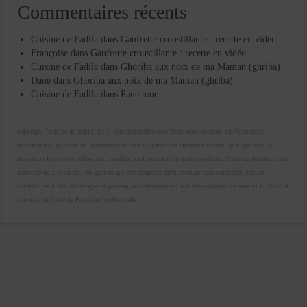
Commentaires récents
Cuisine de Fadila
dans
Gaufrette croustillante : recette en vidéo
Françoise
dans
Gaufrette croustillante : recette en vidéo
Cuisine de Fadila
dans
Ghoriba aux noix de ma Maman (ghriba)
Dane
dans
Ghoriba aux noix de ma Maman (ghriba)
Cuisine de Fadila
dans
Panettone
copyright "cuisine de fadila" 2017 cuisinedefadila.com Toute reproduction, représentation,
modification, publication, adaptation de tout ou partie des éléments du site, quel que soit le
moyen ou le procédé utilisé, est interdite, sauf autorisation écrite préalable. Toute exploitation non
autorisée du site ou de l’un quelconque des éléments qu’il contient sera considérée comme
constitutive d’une contrefaçon et poursuivie conformément aux dispositions des articles L.335-2 et
suivants du Code de Propriété Intellectuelle.