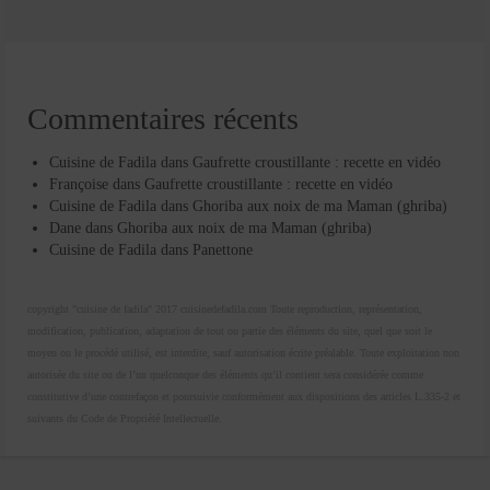
Commentaires récents
Cuisine de Fadila
dans
Gaufrette croustillante : recette en vidéo
Françoise
dans
Gaufrette croustillante : recette en vidéo
Cuisine de Fadila
dans
Ghoriba aux noix de ma Maman (ghriba)
Dane
dans
Ghoriba aux noix de ma Maman (ghriba)
Cuisine de Fadila
dans
Panettone
copyright "cuisine de fadila" 2017 cuisinedefadila.com Toute reproduction, représentation,
modification, publication, adaptation de tout ou partie des éléments du site, quel que soit le
moyen ou le procédé utilisé, est interdite, sauf autorisation écrite préalable. Toute exploitation non
autorisée du site ou de l’un quelconque des éléments qu’il contient sera considérée comme
constitutive d’une contrefaçon et poursuivie conformément aux dispositions des articles L.335-2 et
suivants du Code de Propriété Intellectuelle.