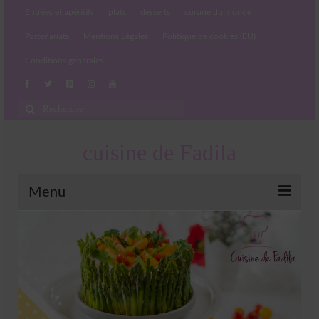
Entrées et apéritifs
plats
desserts
cuisine du monde
Partenariats
Mentions Légales
Politique de cookies (EU)
Conditions générales
Rechercher
:
cuisine de Fadila
Menu
Entrées et apéritifs
Boissons chaudes et froides
salades