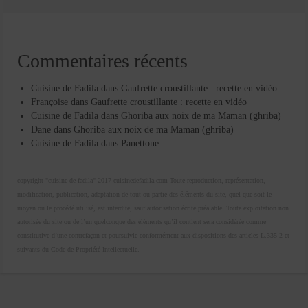
Commentaires récents
Cuisine de Fadila
dans
Gaufrette croustillante : recette en vidéo
Françoise
dans
Gaufrette croustillante : recette en vidéo
Cuisine de Fadila
dans
Ghoriba aux noix de ma Maman (ghriba)
Dane
dans
Ghoriba aux noix de ma Maman (ghriba)
Cuisine de Fadila
dans
Panettone
copyright "cuisine de fadila" 2017 cuisinedefadila.com Toute reproduction, représentation,
modification, publication, adaptation de tout ou partie des éléments du site, quel que soit le
moyen ou le procédé utilisé, est interdite, sauf autorisation écrite préalable. Toute exploitation non
autorisée du site ou de l’un quelconque des éléments qu’il contient sera considérée comme
constitutive d’une contrefaçon et poursuivie conformément aux dispositions des articles L.335-2 et
suivants du Code de Propriété Intellectuelle.