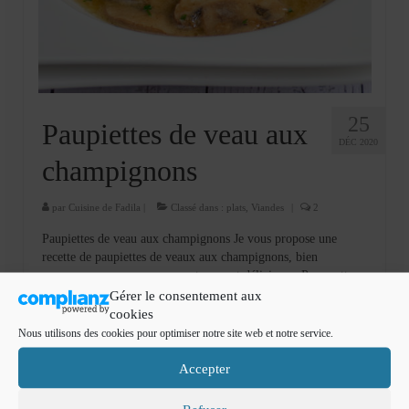
Cookies, biscuits
crème et confiture
dessert à l’assiette
Gâteaux
25
Paupiettes de veau aux
DÉC 2020
Gâteaux coquins en pâte à sucre
champignons
Gâteaux de Fête
par
Cuisine de Fadila
|
Classé dans :
plats
,
Viandes
|
2
Gâteaux d’anniversaire
Paupiettes de veau aux champignons Je vous propose une
recette de paupiettes de veaux aux champignons, bien
Gâteaux pâte à sucre
savoureux avec une sauce onctueuse et délicieuse. Pour cette
recette j’ai utilisé des paupiettes de veau de chez AYA Bio, des
Gérer le consentement aux
petits gâteaux
paupiettes savoureuses …
Lire la suite­­
cookies
Nous utilisons des cookies pour optimiser notre site web et notre service.
Glaces et sorbets
cuisine Française
,
cuisinedefadila
,
paupiettes
,
Paupiettes de veau aux champignons
,
repas
Accepter
Macarons