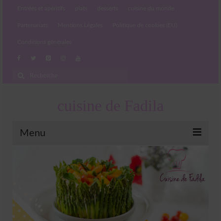
Entrées et apéritifs
plats
desserts
cuisine du monde
Partenariats
Mentions Légales
Politique de cookies (EU)
Conditions générales
Rechercher
:
cuisine de Fadila
Menu
Entrées et apéritifs
Boissons chaudes et froides
salades