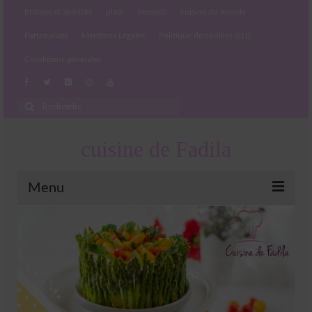
Entrées et apéritifs
plats
desserts
cuisine du monde
Partenariats
Mentions Légales
Politique de cookies (EU)
Conditions générales
Rechercher
:
cuisine de Fadila
Menu
Entrées et apéritifs
Boissons chaudes et froides
salades