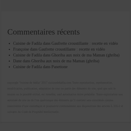
Commentaires récents
Cuisine de Fadila
dans
Gaufrette croustillante : recette en vidéo
Françoise
dans
Gaufrette croustillante : recette en vidéo
Cuisine de Fadila
dans
Ghoriba aux noix de ma Maman (ghriba)
Dane
dans
Ghoriba aux noix de ma Maman (ghriba)
Cuisine de Fadila
dans
Panettone
copyright "cuisine de fadila" 2017 cuisinedefadila.com Toute reproduction, représentation,
modification, publication, adaptation de tout ou partie des éléments du site, quel que soit le
moyen ou le procédé utilisé, est interdite, sauf autorisation écrite préalable. Toute exploitation non
autorisée du site ou de l’un quelconque des éléments qu’il contient sera considérée comme
constitutive d’une contrefaçon et poursuivie conformément aux dispositions des articles L.335-2 et
suivants du Code de Propriété Intellectuelle.