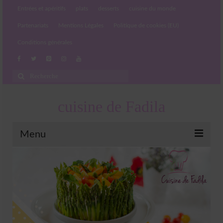
Entrées et apéritifs
plats
desserts
cuisine du monde
Partenariats
Mentions Légales
Politique de cookies (EU)
Conditions générales
Rechercher
:
cuisine de Fadila
Menu
Entrées et apéritifs
Boissons chaudes et froides
salades