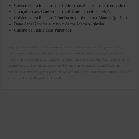
Cuisine de Fadila
dans
Gaufrette croustillante : recette en vidéo
Françoise
dans
Gaufrette croustillante : recette en vidéo
Cuisine de Fadila
dans
Ghoriba aux noix de ma Maman (ghriba)
Dane
dans
Ghoriba aux noix de ma Maman (ghriba)
Cuisine de Fadila
dans
Panettone
copyright "cuisine de fadila" 2017 cuisinedefadila.com Toute reproduction, représentation,
modification, publication, adaptation de tout ou partie des éléments du site, quel que soit le
moyen ou le procédé utilisé, est interdite, sauf autorisation écrite préalable. Toute exploitation non
autorisée du site ou de l’un quelconque des éléments qu’il contient sera considérée comme
constitutive d’une contrefaçon et poursuivie conformément aux dispositions des articles L.335-2 et
suivants du Code de Propriété Intellectuelle.