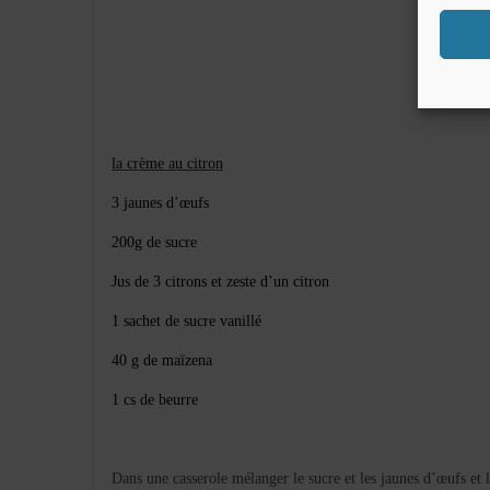
la crème au citron
3 jaunes d’œufs
200g de sucre
Jus de 3 citrons et zeste d’un citron
1 sachet de sucre vanillé
40
g de maïzena
1 cs de beurre
Dans une casserole mélanger le sucre et les jaunes d’œufs et 