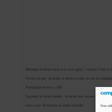
Mélangez le beurre mou et le sucre glace , rajouter l’œuf et l
Formez la pâte en boule et mettez la dans un sac de congélati
Préchauffez le four à 180°
Façonnez le moule beurré
et fariné avec la pate et piquez a
faites cuire 20 minutes et laisser refroidir .
Nous util