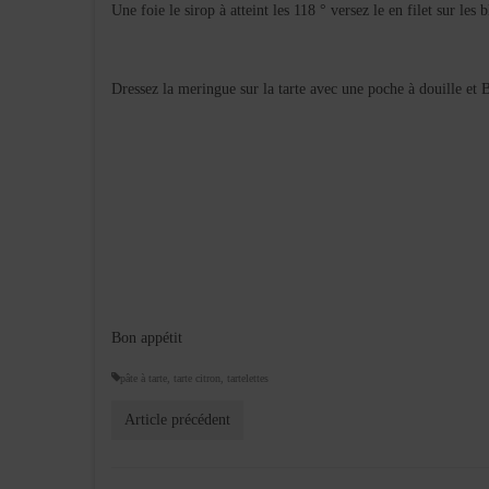
Une foie le sirop à atteint les 118 ° versez le en filet sur le
Dressez la meringue sur la tarte avec une poche à douille et 
Bon appétit
pâte à tarte
,
tarte citron
,
tartelettes
Article précédent