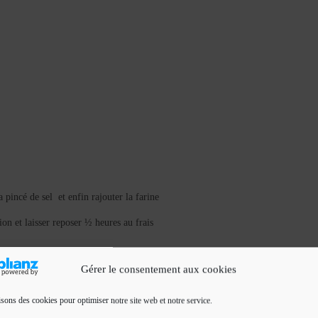
a pincé de sel
et enfin rajouter la farine
on et laisser reposer ½ heures au frais
Gérer le consentement aux cookies
vec une fourchette.
isons des cookies pour optimiser notre site web et notre service.