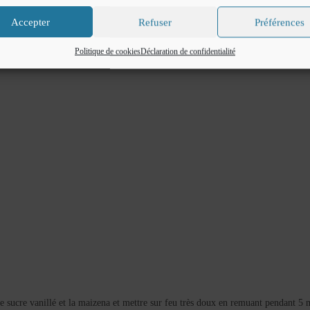
Accepter
Refuser
Préférences
Politique de cookies
Déclaration de confidentialité
le sucre vanillé et la maizena et mettre sur feu très doux en remuant pendant 5 