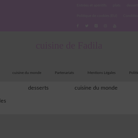
Entrées et apéritifs
plats
dessert
Politique de cookies (EU)
Conditio
cuisine de Fadila
cuisine du monde
Partenariats
Mentions Légales
Polit
desserts
cuisine du monde
les