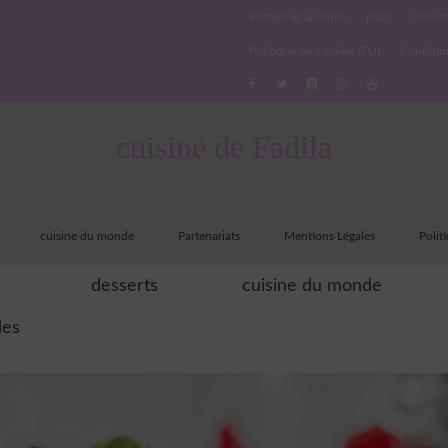
Entrées et apéritifs
plats
dessert
Politique de cookies (EU)
Conditio
cuisine de Fadila
cuisine du monde
Partenariats
Mentions Légales
Polit
desserts
cuisine du monde
les