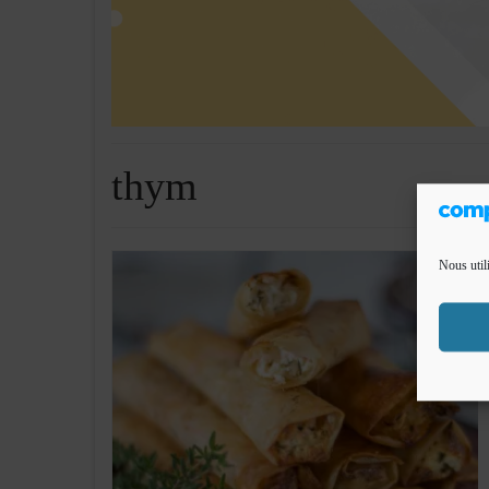
thym
Nous util