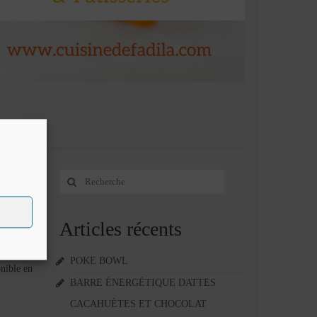
Rechercher
9
:
JUIN 2016
Articles récents
t
pour
POKE BOWL
nible en
BARRE ÉNERGÉTIQUE DATTES
CACAHUÈTES ET CHOCOLAT