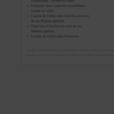
croustillante : recette en vidéo
Françoise
dans
Gaufrette croustillante :
recette en vidéo
Cuisine de Fadila
dans
Ghoriba aux noix
de ma Maman (ghriba)
Dane
dans
Ghoriba aux noix de ma
Maman (ghriba)
Cuisine de Fadila
dans
Panettone
copyright "cuisine de fadila" 2017 cuisinedefadila.com Toute reproduction, représentatio
autorisée du site ou de l’un quelconque des éléments qu’il contient sera considérée c