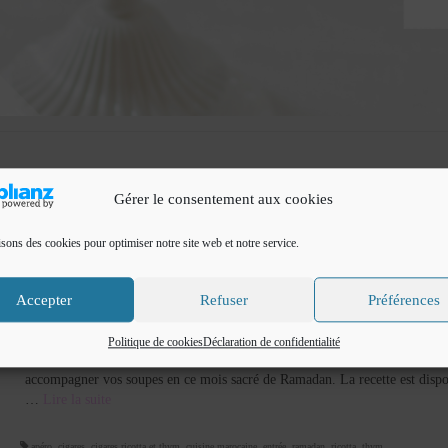
Gérer le consentement aux cookies
isons des cookies pour optimiser notre site web et notre service.
Cigares ricotta et thym
Accepter
Refuser
Préférences
par
Cuisine de Fadila
|
Classé dans :
Entrées et apéritifs
,
Ramadan
|
2
Cigares ricotta et thym Bonsoir Je vous propose une recette facile, rapide e
Politique de cookies
Déclaration de confidentialité
délicieuse de Cigares ricotta et thym , des cigares à déguster en entrée ou 
accompagner vos soupes en ce mois sacré de Ramadan. La recette est dispo
…
Lire la suite­­
apéro
,
cigares
,
cigares ricotta et thym
,
cuisine marocaine
,
entrée
,
ramadan
,
ricotta
,
thym