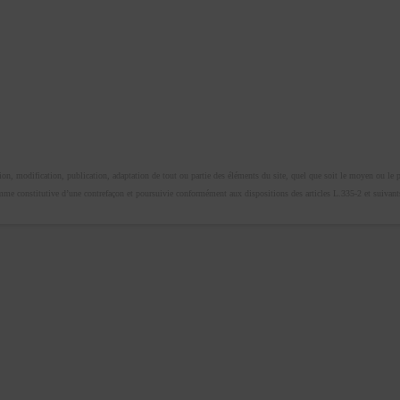
n, modification, publication, adaptation de tout ou partie des éléments du site, quel que soit le moyen ou le proc
omme constitutive d’une contrefaçon et poursuivie conformément aux dispositions des articles L.335-2 et suivants