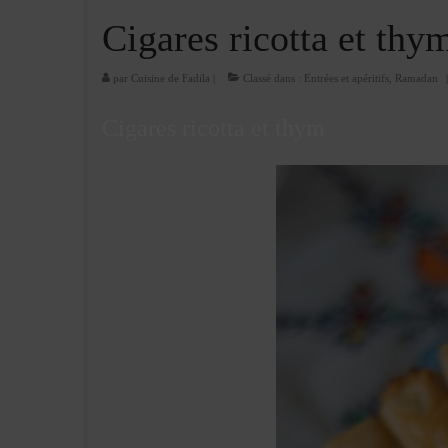
Cigares ricotta et thy
par
Cuisine de Fadila
|
Classé dans :
Entrées et apéritifs
,
Ramadan
|
Cigares ricotta et thym