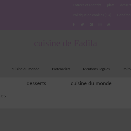
Entrées et apéritifs
plats
dessert
Politique de cookies (EU)
Conditio
cuisine de Fadila
cuisine du monde
Partenariats
Mentions Légales
Polit
desserts
cuisine du monde
les