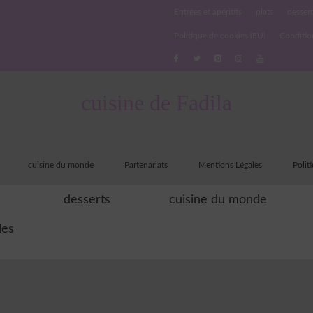
Entrées et apéritifs
plats
dessert
Politique de cookies (EU)
Conditio
cuisine de Fadila
cuisine du monde
Partenariats
Mentions Légales
Polit
desserts
cuisine du monde
les