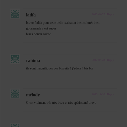
latifa
2012-04-22
|
Reply
bravo fadila pour cette belle realistion bien colorée bien
gourmande c est super
bises bonen soiree
rahima
2012-04-23
|
Reply
ils sont magnifiques ces biscuits ! j’adore ! biz biz
mélody
2012-12-16
|
Reply
C’est vraiment très très beau et très apétissant! bravo