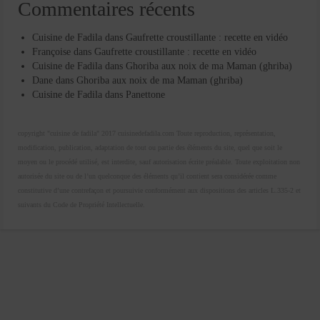
Commentaires récents
Cuisine de Fadila
dans
Gaufrette croustillante : recette en vidéo
Françoise
dans
Gaufrette croustillante : recette en vidéo
Cuisine de Fadila
dans
Ghoriba aux noix de ma Maman (ghriba)
Dane
dans
Ghoriba aux noix de ma Maman (ghriba)
Cuisine de Fadila
dans
Panettone
copyright "cuisine de fadila" 2017 cuisinedefadila.com Toute reproduction, représentation,
modification, publication, adaptation de tout ou partie des éléments du site, quel que soit le
moyen ou le procédé utilisé, est interdite, sauf autorisation écrite préalable. Toute exploitation non
autorisée du site ou de l’un quelconque des éléments qu’il contient sera considérée comme
constitutive d’une contrefaçon et poursuivie conformément aux dispositions des articles L.335-2 et
suivants du Code de Propriété Intellectuelle.