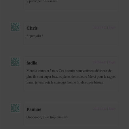
y participer bisessssss
Chris
2012-04-22
|
Reply
Super jolis !
fadila
2012-04-22
|
Reply
Merci à toutes et à tous Ces biscuits sont vraiment délicieux de
plus ils sont super beau et pleins de couleurs Merci pour le rappel
Sarah je vais voir le concours bonne fin de soirée bisous
Pauline
2012-04-22
|
Reply
Oooooooh, c’est trop mimi ^^