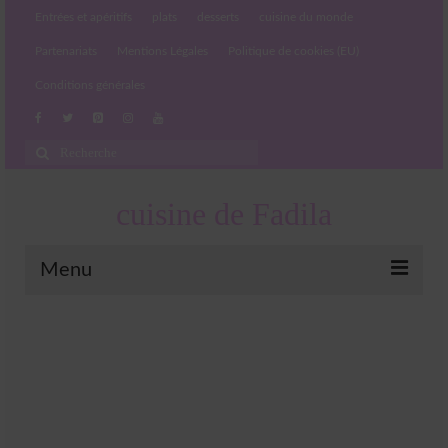
Entrées et apéritifs
plats
desserts
cuisine du monde
Partenariats
Mentions Légales
Politique de cookies (EU)
Conditions générales
Rechercher
:
cuisine de Fadila
Menu
Entrées et apéritifs
Boissons chaudes et froides
salades