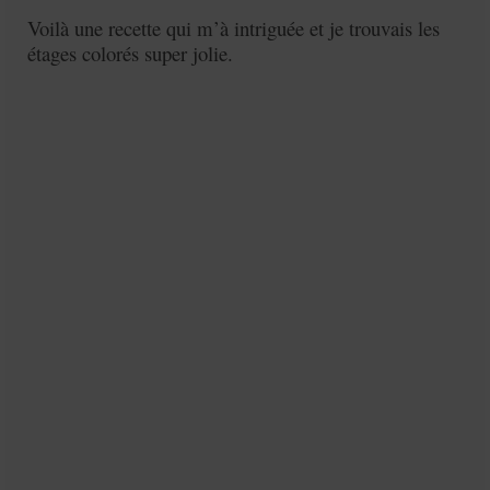
Mignardises
Voilà une recette qui m’à intriguée et je trouvais les
étages colorés super jolie.
Tartes sucrées
Verrines sucrées
cuisine du monde
Pâtisserie Marocaine
aid
Ramadan
Partenariats
Mentions Légales
Politique de cookies (EU)
Conditions générales