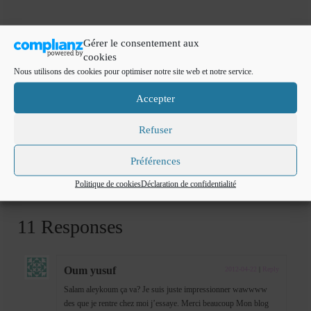
Gérer le consentement aux
Bon appétit
cookies
Nous utilisons des cookies pour optimiser notre site web et notre service.
Accepter
Refuser
biscuits colorés
,
colorant gel
Préférences
Article précédent
Article suivant
Politique de cookies
Déclaration de confidentialité
11 Responses
Oum yusuf
2012-04-22
|
Reply
Salam aleykoum ça va? Je suis juste impressionner wawwww
des que je rentre chez moi j’essaye. Merci beaucoup Mon blog