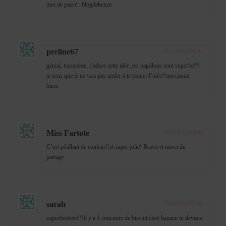
mot de passé : blogdekenza
perline67
2012-04-22
|
Reply
génial, topissime, j’adore cette idée ,tes papillons sont superbe!!!
je sens que je ne vais pas tarder à te piquer l’idée!!merciiiiiiii
bises
Miss Fartote
2012-04-22
|
Reply
C’est pétillant de couleur!!et super jolie! Bravo et merci du
partage
sarah
2012-04-22
|
Reply
superbeeeeee!!!il y a 1 concours de biscuit chez hanane tu devrais