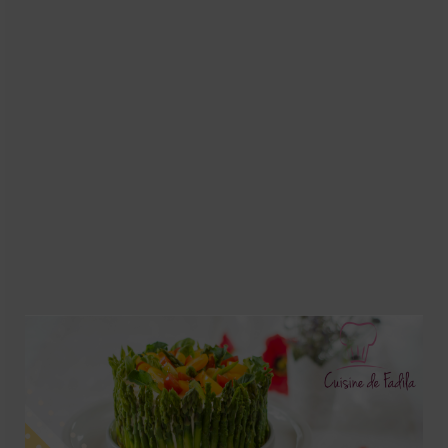
Soupes
Pizzas
cake salé
plats
Pâtes & Riz
Viandes
Grillades
desserts
cakes et cupcakes
Cheesecakes
Confiserie