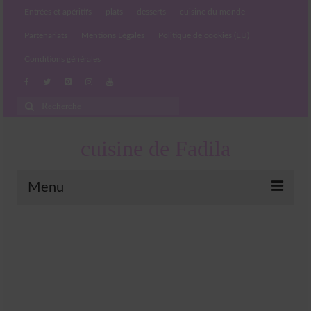
Entrées et apéritifs
plats
desserts
cuisine du monde
Partenariats
Mentions Légales
Politique de cookies (EU)
Conditions générales
Rechercher
:
cuisine de Fadila
Menu
Entrées et apéritifs
Boissons chaudes et froides
salades