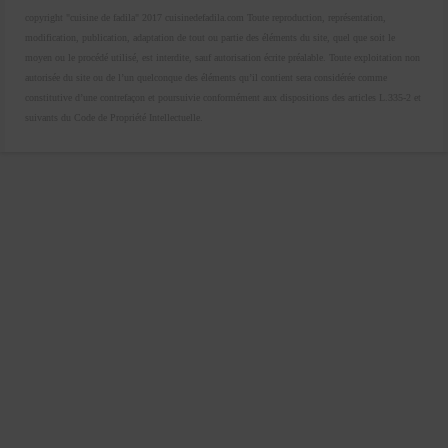
copyright "cuisine de fadila" 2017 cuisinedefadila.com Toute reproduction, représentation,
modification, publication, adaptation de tout ou partie des éléments du site, quel que soit le
moyen ou le procédé utilisé, est interdite, sauf autorisation écrite préalable. Toute exploitation non
autorisée du site ou de l’un quelconque des éléments qu’il contient sera considérée comme
constitutive d’une contrefaçon et poursuivie conformément aux dispositions des articles L.335-2 et
suivants du Code de Propriété Intellectuelle.