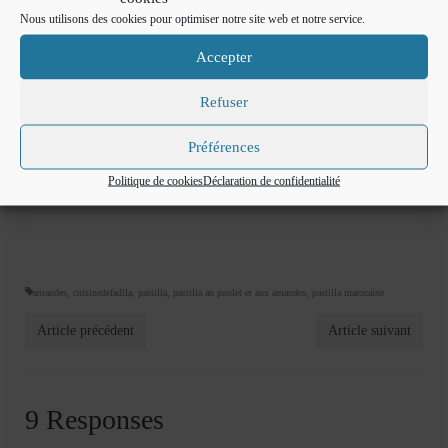
Servir , bon appétit
Nous utilisons des cookies pour optimiser notre site web et notre service.
Accepter
Refuser
Préférences
Politique de cookies
Déclaration de confidentialité
amandes
,
cuisinedefadila
,
pastilla
,
pastilla au poulet et aux amandes
,
pastilla marocaine
Article précédent
Article suivant
9 Responses