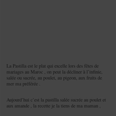
Mignardises
Tartes sucrées
Verrines sucrées
cuisine du monde
Pâtisserie Marocaine
aid
La Pastilla est le plat qui excelle lors des fêtes de
Ramadan
mariages au Maroc , on peut la décliner à l’infinie,
Partenariats
salée ou sucrée, au poulet, au pigeon, aux fruits de
mer ma préférée .
Mentions Légales
Politique de cookies (EU)
Aujourd’hui c’est la pastilla salée sucrée au poulet et
aux amande , la recette je la tiens de ma maman ,
Conditions générales