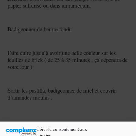
papier sulfurisé ou dans un ramequin.
Badigeonner de beurre fondu
Faire cuire jusqu’à avoir une belle couleur sur les
feuilles de brick ( de 25 à 35 minutes , ça dépendra de
votre four )
Sortir les pastilla, badigeonner de miel et couvrir
d’amandes moulus .
Gérer le consentement aux
cookies