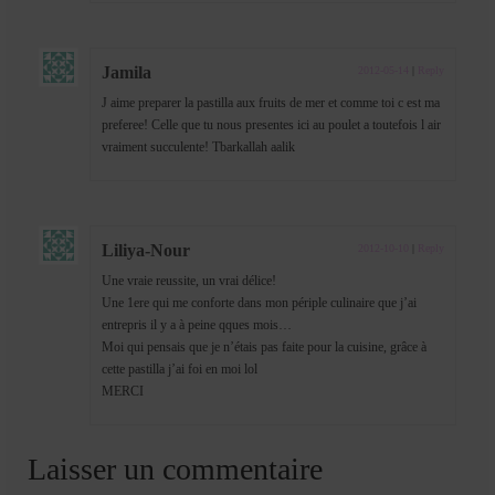
Jamila
2012-05-14
|
Reply
J aime preparer la pastilla aux fruits de mer et comme toi c est ma
preferee! Celle que tu nous presentes ici au poulet a toutefois l air
vraiment succulente! Tbarkallah aalik
Liliya-Nour
2012-10-10
|
Reply
Une vraie reussite, un vrai délice!
Une 1ere qui me conforte dans mon périple culinaire que j’ai
entrepris il y a à peine qques mois…
Moi qui pensais que je n’étais pas faite pour la cuisine, grâce à
cette pastilla j’ai foi en moi lol
MERCI
Laisser un commentaire