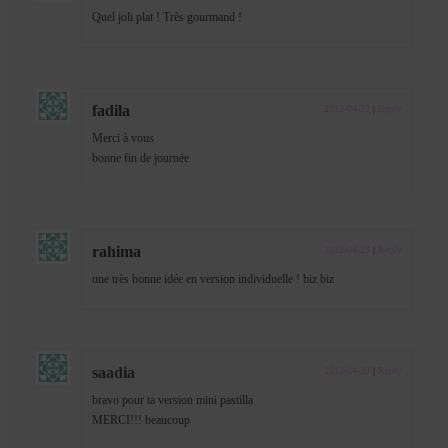
Quel joli plat ! Très gourmand !
fadila
2012-04-22
|
Reply
Merci à vous
bonne fin de journée
rahima
2012-04-23
|
Reply
une très bonne idée en version individuelle ! biz biz
saadia
2012-04-23
|
Reply
bravo pour ta version mini pastilla
MERCI!!! beaucoup