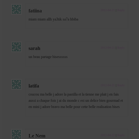
fatiina
2012-04-21
|
Reply
miam miam allh ya3tik sa7a hbiba
sarah
2012-04-21
|
Reply
un beau partage bisessssss
latifa
2012-04-21
|
Reply
coucou ma belle j adore la pastilla et la tienne me plait j en fais
aussi a chaque fois j ai du monde c est un delice bien gourmad et
en mini j adore bravo ma belle pour cette belle realisation bises
Le Nem
2012-04-22
|
Reply