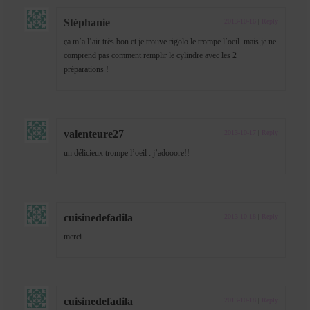
Stéphanie
2013-10-16
|
Reply
ça m’a l’air très bon et je trouve rigolo le trompe l’oeil. mais je ne
comprend pas comment remplir le cylindre avec les 2
préparations !
valenteure27
2013-10-17
|
Reply
un délicieux trompe l’oeil : j’adooore!!
cuisinedefadila
2013-10-18
|
Reply
merci
cuisinedefadila
2013-10-18
|
Reply