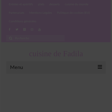
Entrées et apéritifs
plats
desserts
cuisine du monde
Partenariats
Mentions Légales
Politique de cookies (EU)
Conditions générales
Rechercher
:
cuisine de Fadila
Menu
Entrées et apéritifs
Boissons chaudes et froides
salades