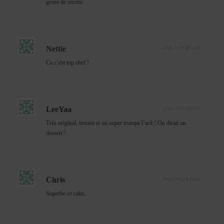
genre de recette
Nettie
2013-10-15
|
Reply
Ca c’est top chef !
LeeYaa
2013-10-15
|
Reply
Très original, tentant et un super trompe l’œil ! On dirait un
dessert !
Chris
2013-10-16
|
Reply
Superbe ce cake,