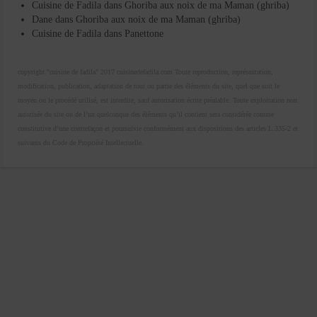
Cuisine de Fadila
dans
Ghoriba aux noix de ma Maman (ghriba)
Dane
dans
Ghoriba aux noix de ma Maman (ghriba)
Cuisine de Fadila
dans
Panettone
copyright "cuisine de fadila" 2017 cuisinedefadila.com Toute reproduction, représentation,
modification, publication, adaptation de tout ou partie des éléments du site, quel que soit le
moyen ou le procédé utilisé, est interdite, sauf autorisation écrite préalable. Toute exploitation non
autorisée du site ou de l’un quelconque des éléments qu’il contient sera considérée comme
constitutive d’une contrefaçon et poursuivie conformément aux dispositions des articles L.335-2 et
suivants du Code de Propriété Intellectuelle.