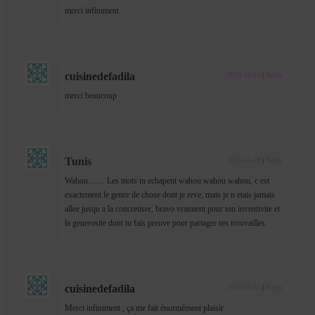
merci infiniment
cuisinedefadila
2013-10-18
|
Reply
merci beaucoup
Tunis
2013-10-19
|
Reply
Wahou…… Les mots m echapent wahou wahou wahou, c est
exactement le genre de chose dont je reve, mais je n etais jamais
allee jusqu a la concretiser, bravo vraiment pour ton inventivite et
la generosite dont tu fais preuve pour partager res trouvailles
cuisinedefadila
2013-10-20
|
Reply
Merci infiniment , ça me fait énormément plaisir