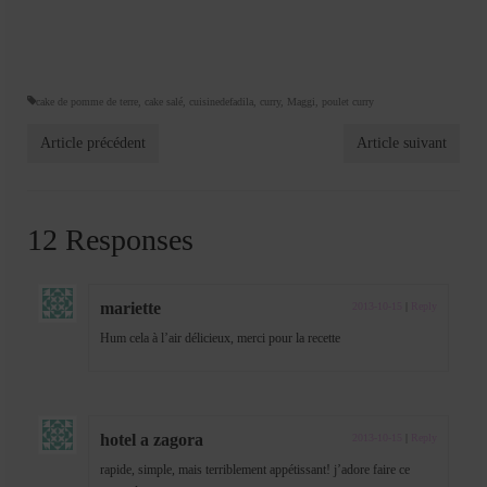
cake de pomme de terre
,
cake salé
,
cuisinedefadila
,
curry
,
Maggi
,
poulet curry
Article précédent
Article suivant
12 Responses
mariette
2013-10-15
|
Reply
Hum cela à l’air délicieux, merci pour la recette
hotel a zagora
2013-10-15
|
Reply
rapide, simple, mais terriblement appétissant! j’adore faire ce