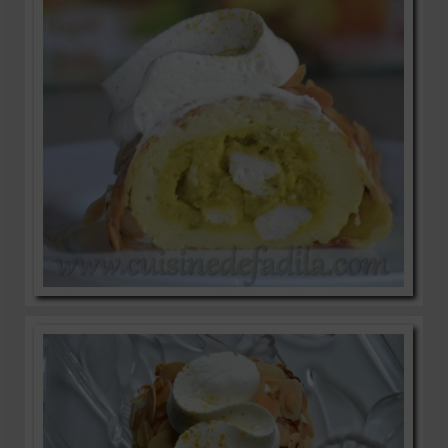
Mignardises
Tartes sucrées
Verrines sucrées
cuisine du monde
Pâtisserie Marocaine
aid
Ramadan
Partenariats
Mentions Légales
Politique de cookies (EU)
Conditions générales