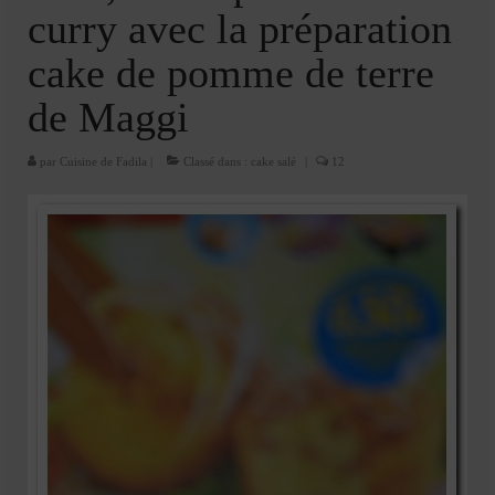
Cookies, biscuits
curry avec la préparation
crème et confiture
cake de pomme de terre
dessert à l’assiette
de Maggi
Gâteaux
par
Cuisine de Fadila
|
Classé dans :
cake salé
|
12
Gâteaux coquins en pâte à sucre
Gâteaux de Fête
Gâteaux d’anniversaire
Gâteaux pâte à sucre
petits gâteaux
Glaces et sorbets
Macarons