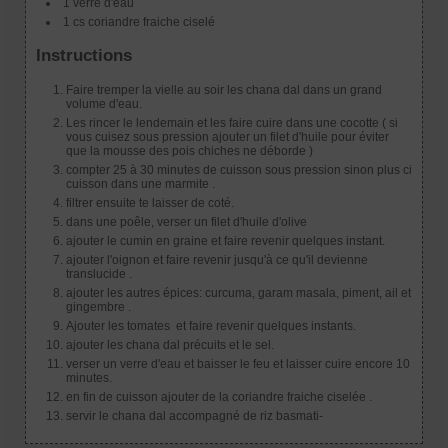
1 verre d'eau
1 cs coriandre fraiche ciselé
Instructions
Faire tremper la vielle au soir les chana dal dans un grand
volume d'eau.
Les rincer le lendemain et les faire cuire dans une cocotte ( si
vous cuisez sous pression ajouter un filet d'huile pour éviter
que la mousse des pois chiches ne déborde )
compter 25 à 30 minutes de cuisson sous pression sinon plus ci
cuisson dans une marmite .
filtrer ensuite te laisser de coté.
dans une poêle, verser un filet d'huile d'olive
ajouter le cumin en graine et faire revenir quelques instant.
ajouter l'oignon et faire revenir jusqu'à ce qu'il devienne
translucide .
ajouter les autres épices: curcuma, garam masala, piment, ail et
gingembre .
Ajouter les tomates et faire revenir quelques instants.
ajouter les chana dal précuits et le sel.
verser un verre d'eau et baisser le feu et laisser cuire encore 10
minutes.
en fin de cuisson ajouter de la coriandre fraiche ciselée .
servir le chana dal accompagné de riz basmati-