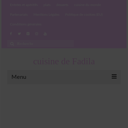
Entrées et apéritifs
plats
desserts
cuisine du monde
Partenariats
Mentions Légales
Politique de cookies (EU)
Conditions générales
Rechercher
:
cuisine de Fadila
Menu
Entrées et apéritifs
Boissons chaudes et froides
salades