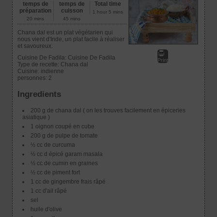
temps de
temps de
Total time
préparation
cuisson
1 hour 5 mins
20 mins
45 mins
Chana dal est un plat végétarien qui
nous vient d'Inde, un plat facile à réaliser
et savoureux.
Cuisine De Fadila:
Cuisine De Fadila
Print
Type de recette:
Chana dal
Cuisine:
indienne
personnes:
2
Ingredients
200 g de chana dal ( on les trouves facilement en épiceries
asiatique )
1 oignon coupé en cube
200 g de pulpe de tomate
½ cc de curcuma
½ cc d épicé garam masala
½ cc de cumin en graines
½ cc de piment fort
1 cc de gingembre frais râpé
1 cc d'ail râpé
sel
huile d'olive