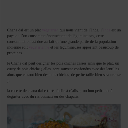
Mignardises
Tartes sucrées
Verrines sucrées
Chana dal est un plat
végétarien
qui nous vient de l’Inde, l’
Inde
est un
pays ou l’on consomme énormément de légumineuses, cette
cuisine du monde
consommation est due au fait qu’une grande partie de la population
indienne soit
végétarienne
et les légumineuses apportent beaucoup de
Pâtisserie Marocaine
protéines.
aid
le Chana dal peut désigner les pois chiches cassés ainsi que le plat, un
curry de pois chiche ( elles sont souvent confondus avec des lentilles
Ramadan
alors que ce sont bien des pois chiches, de petite taille bien savoureuse
).
Partenariats
la recette de chana dal est très facile à réaliser, un bon petit plat à
Mentions Légales
déguster avec du riz basmati ou des chapatis.
Politique de cookies (EU)
Conditions générales