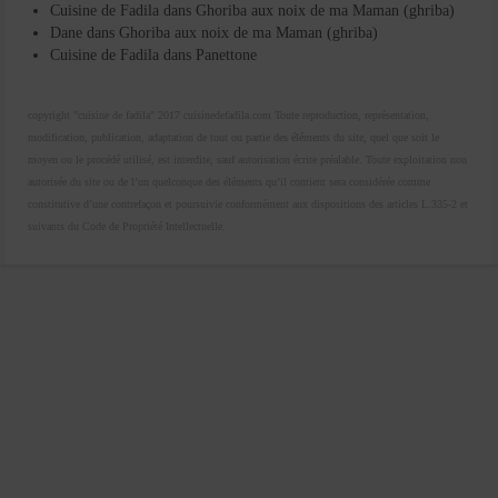
Cuisine de Fadila
dans
Ghoriba aux noix de ma Maman (ghriba)
Dane
dans
Ghoriba aux noix de ma Maman (ghriba)
Cuisine de Fadila
dans
Panettone
copyright "cuisine de fadila" 2017 cuisinedefadila.com Toute reproduction, représentation,
modification, publication, adaptation de tout ou partie des éléments du site, quel que soit le
moyen ou le procédé utilisé, est interdite, sauf autorisation écrite préalable. Toute exploitation non
autorisée du site ou de l’un quelconque des éléments qu’il contient sera considérée comme
constitutive d’une contrefaçon et poursuivie conformément aux dispositions des articles L.335-2 et
suivants du Code de Propriété Intellectuelle.