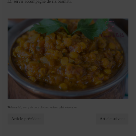
servir accompagné de riz basmati.
chana dal
,
curry de pois chiches
,
épices
,
plat végétarien
Article précédent
Article suivant