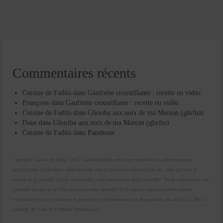
Commentaires récents
Cuisine de Fadila
dans
Gaufrette croustillante : recette en vidéo
Françoise
dans
Gaufrette croustillante : recette en vidéo
Cuisine de Fadila
dans
Ghoriba aux noix de ma Maman (ghriba)
Dane
dans
Ghoriba aux noix de ma Maman (ghriba)
Cuisine de Fadila
dans
Panettone
copyright "cuisine de fadila" 2017 cuisinedefadila.com Toute reproduction, représentation,
modification, publication, adaptation de tout ou partie des éléments du site, quel que soit le
moyen ou le procédé utilisé, est interdite, sauf autorisation écrite préalable. Toute exploitation non
autorisée du site ou de l’un quelconque des éléments qu’il contient sera considérée comme
constitutive d’une contrefaçon et poursuivie conformément aux dispositions des articles L.335-2 et
suivants du Code de Propriété Intellectuelle.