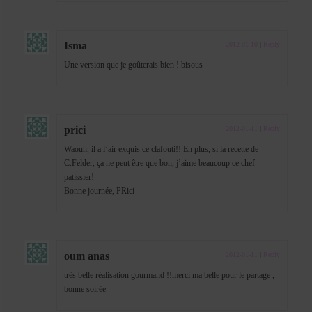
Isma
2012-01-10
|
Reply
Une version que je goûterais bien ! bisous
prici
2012-01-11
|
Reply
Waouh, il a l’air exquis ce clafouti!! En plus, si la recette de
C.Felder, ça ne peut être que bon, j’aime beaucoup ce chef
patissier!
Bonne journée, PRici
oum anas
2012-01-11
|
Reply
très belle réalisation gourmand !!merci ma belle pour le partage ,
bonne soirée