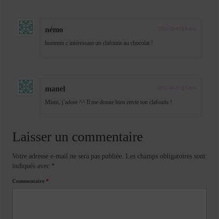
némo
2012-01-13
|
Reply
hummm c intéressant un clafoutis au chocolat !
manel
2012-06-16
|
Reply
Miam, j’adore ^^ Il me donne bien envie ton clafoutis !
Laisser un commentaire
Votre adresse e-mail ne sera pas publiée.
Les champs obligatoires sont
indiqués avec
*
Commentaire
*