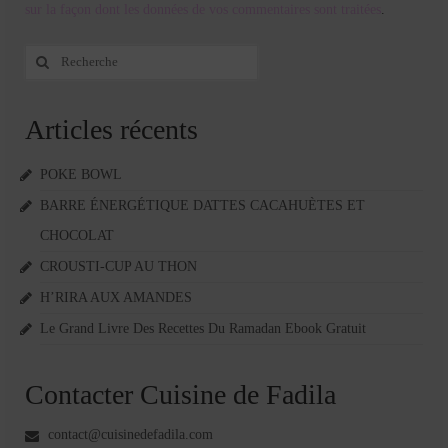
sur la façon dont les données de vos commentaires sont traitées
.
Rechercher
:
Articles récents
POKE BOWL
BARRE ÉNERGÉTIQUE DATTES CACAHUÈTES ET
CHOCOLAT
CROUSTI-CUP AU THON
H’RIRA AUX AMANDES
Le Grand Livre Des Recettes Du Ramadan Ebook Gratuit
Contacter Cuisine de Fadila
contact@cuisinedefadila.com