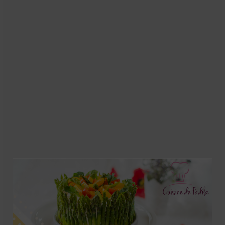
Soupes
Pizzas
cake salé
plats
Pâtes & Riz
Viandes
Grillades
desserts
cakes et cupcakes
Cheesecakes
Confiserie