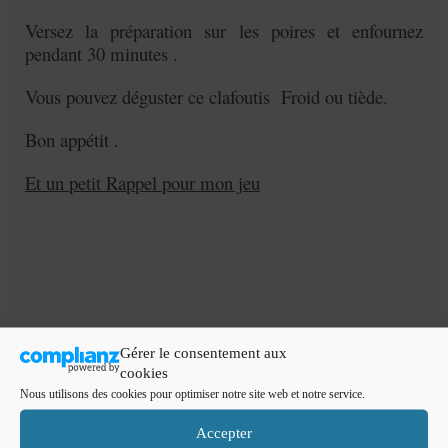
Versez la préparation sur les poires et enfournez
pendant 30 minutes .
Vous pouvez déguster ce clafoutis Froid ou tiède.
Bon appétit .
Et un petit Rappel pour mon jeu
Gérer le consentement aux
cookies
Nous utilisons des cookies pour optimiser notre site web et notre service.
chocolat
,
Christophe Felder
,
clafoutis chocolat
,
poireaux
Accepter
Article précédent
Article suivant