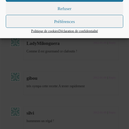
Refuser
Préférences
8 Responses
Politique de cookies
Déclaration de confidentialité
LadyMilonguera
2012-01-09
|
Reply
Comme il est gourmand ce clafoutis !
gibou
2012-01-09
|
Reply
très sympa cette recette.A tester rapidement
silvi
2012-01-09
|
Reply
hummmm un régal !