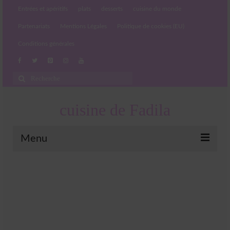
Entrées et apéritifs
plats
desserts
cuisine du monde
Partenariats
Mentions Légales
Politique de cookies (EU)
Conditions générales
Rechercher
:
cuisine de Fadila
Menu
Entrées et apéritifs
Boissons chaudes et froides
salades