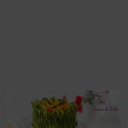
Soupes
Pizzas
cake salé
plats
Pâtes & Riz
Viandes
Grillades
desserts
cakes et cupcakes
Cheesecakes
Confiserie