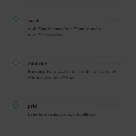
sarah
2012-01-13
|
Reply
ohlala!!!!que de bonnes choses!!!!bonne chances à
toutes!!!!!bisesssssssss
Sandrine
2012-01-13
|
Reply
Bon courgae Fadila, ça va être dur de choisir car beaucoup de
délicieuse participations !! Bises
prici
2012-01-14
|
Reply
De très belles recettes, le choix va être difficile!!