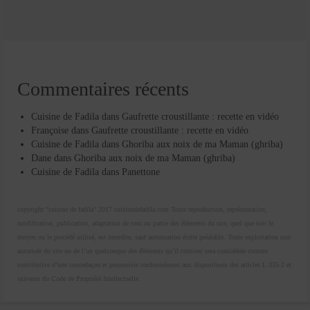
Commentaires récents
Cuisine de Fadila
dans
Gaufrette croustillante : recette en vidéo
Françoise
dans
Gaufrette croustillante : recette en vidéo
Cuisine de Fadila
dans
Ghoriba aux noix de ma Maman (ghriba)
Dane
dans
Ghoriba aux noix de ma Maman (ghriba)
Cuisine de Fadila
dans
Panettone
copyright "cuisine de fadila" 2017 cuisinedefadila.com Toute reproduction, représentation,
modification, publication, adaptation de tout ou partie des éléments du site, quel que soit le
moyen ou le procédé utilisé, est interdite, sauf autorisation écrite préalable. Toute exploitation non
autorisée du site ou de l’un quelconque des éléments qu’il contient sera considérée comme
constitutive d’une contrefaçon et poursuivie conformément aux dispositions des articles L.335-2 et
suivants du Code de Propriété Intellectuelle.