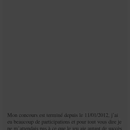
Mignardises
Tartes sucrées
Verrines sucrées
cuisine du monde
Pâtisserie Marocaine
aid
Ramadan
Partenariats
Mentions Légales
Politique de cookies (EU)
Mon concours est terminé depuis le 11/01/2012, j’ai
eu beaucoup de participations et pour tout vous dire je
Conditions générales
ne m’attendais pas à ce que le jeu aie autant de succès