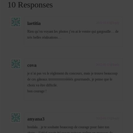
10 Responses
laetitia
2012-01-13
|
Reply
Rien qu’en voyant les photos j’en ai le ventre qui gargouille… de
très belles réalisations…
cova
2012-01-13
|
Reply
je n’ai pas vu le règlement du concours, mais je trouve beaucoup
de ces gâteaux trrrrrrrrrrrrrrèèèès gourmands, je pense que le
choix va être difficile.
bon courage !
anyana3
2012-01-13
|
Reply
houlala…je te souhaite beaucoup de courage pour faire ton
choix…l’idéal aurait été que tu puisses goûter un morceau de