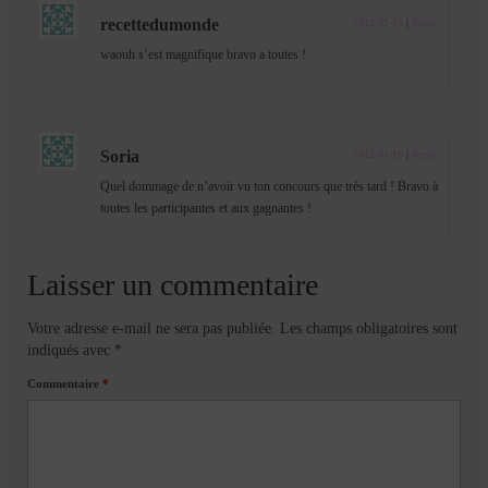
recettedumonde
2012-01-14
|
Reply
waouh s’est magnifique bravo a toutes !
Soria
2012-01-16
|
Reply
Quel dommage de n’avoir vu ton concours que très tard ! Bravo à
toutes les participantes et aux gagnantes !
Laisser un commentaire
Votre adresse e-mail ne sera pas publiée.
Les champs obligatoires sont
indiqués avec
*
Commentaire
*