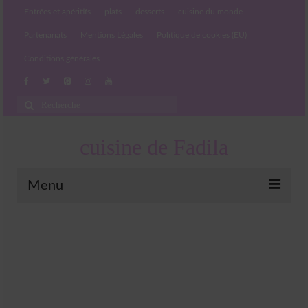
Entrées et apéritifs
plats
desserts
cuisine du monde
Partenariats
Mentions Légales
Politique de cookies (EU)
Conditions générales
Rechercher
:
cuisine de Fadila
Menu
Entrées et apéritifs
Boissons chaudes et froides
salades