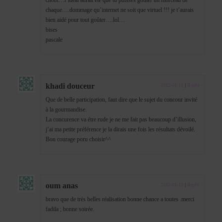
chaque….dommage qu’internet ne soit que virtuel !!! je t’aurais
bien aidé pour tout goûter….lol…
bises
pascale
khadi douceur
2012-01-13
|
Reply
Que de belle participation, faut dire que le sujet du concour invité
à la gourmandise.
La concurence va étre rude je ne me fait pas beaucoup d’illusion,
j’ai ma petite préférence je la dirais une fois les résultats dévoilé.
Bon courage poru choisir^^
oum anas
2012-01-13
|
Reply
bravo que de très belles réalisation bonne chance a toutes .merci
fadila ; bonne soirée.