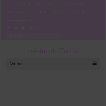
Entrées et apéritifs
plats
desserts
cuisine du monde
Partenariats
Mentions Légales
Politique de cookies (EU)
Conditions générales
Rechercher
:
cuisine de Fadila
Menu
Entrées et apéritifs
Boissons chaudes et froides
salades