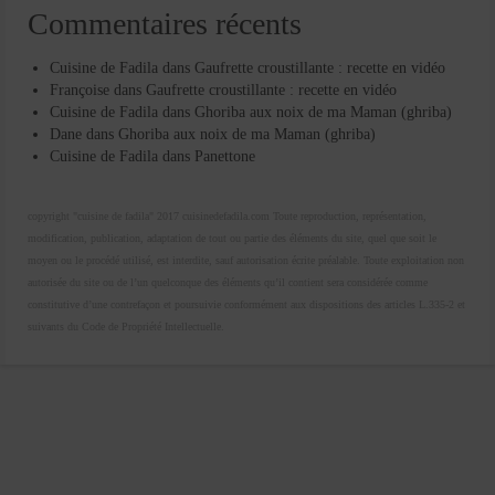
Commentaires récents
Cuisine de Fadila
dans
Gaufrette croustillante : recette en vidéo
Françoise
dans
Gaufrette croustillante : recette en vidéo
Cuisine de Fadila
dans
Ghoriba aux noix de ma Maman (ghriba)
Dane
dans
Ghoriba aux noix de ma Maman (ghriba)
Cuisine de Fadila
dans
Panettone
copyright "cuisine de fadila" 2017 cuisinedefadila.com Toute reproduction, représentation,
modification, publication, adaptation de tout ou partie des éléments du site, quel que soit le
moyen ou le procédé utilisé, est interdite, sauf autorisation écrite préalable. Toute exploitation non
autorisée du site ou de l’un quelconque des éléments qu’il contient sera considérée comme
constitutive d’une contrefaçon et poursuivie conformément aux dispositions des articles L.335-2 et
suivants du Code de Propriété Intellectuelle.