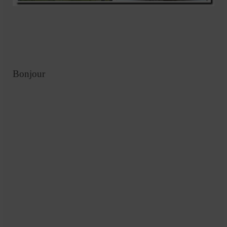
Mignardises
Tartes sucrées
Verrines sucrées
cuisine du monde
Bonjour
Pâtisserie Marocaine
aid
Ramadan
Partenariats
Mentions Légales
Politique de cookies (EU)
Conditions générales