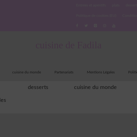
Entrées et apéritifs
plats
dessert
Politique de cookies (EU)
Conditio
cuisine de Fadila
cuisine du monde
Partenariats
Mentions Légales
Polit
desserts
cuisine du monde
les