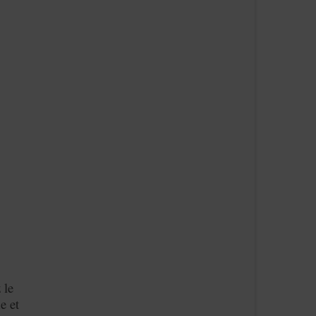
 le
e et