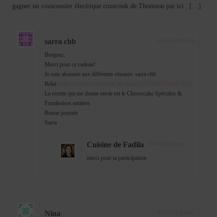
gagner un couscousier électrique couscouk de Thomson par ici . […]
sarra chb
2015-12-20
|
Reply
Bonjour,
Merci pour ce cadeau!
Je suis abonnée aux différents réseaux: sarra chb
Relai:
https://twitter.com/SarraChb/status/678568059142017024
La recette qui me donne envie est le Cheesecake Spéculos &
Framboises entières.
Bonne journée
Sarra
Cuisine de Fadila
2015-12-20
|
Reply
merci pour ta participation
Nina
2015-12-21
|
Reply