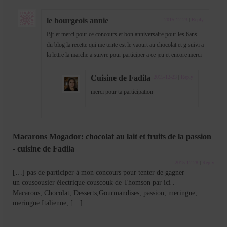
le bourgeois annie
2015-12-23
|
Reply
Bjr et merci pour ce concours et bon anniversaire pour les 6ans
du blog la recette qui me tente est le yaourt au chocolat et g suivi a
la lettre la marche a suivre pour participer a ce jeu et encore merci
Cuisine de Fadila
2015-12-23
|
Reply
merci pour ta participation
Macarons Mogador: chocolat au lait et fruits de la passion
- cuisine de Fadila
2015-12-28
|
Reply
[…] pas de participer à mon concours pour tenter de gagner
un couscousier électrique couscouk de Thomson par ici .
Macarons, Chocolat, Desserts,Gourmandises, passion, meringue,
meringue Italienne, […]