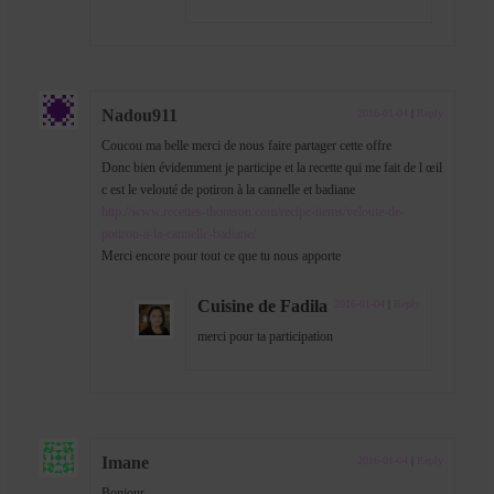
Nadou911
2016-01-04
|
Reply
Coucou ma belle merci de nous faire partager cette offre
Donc bien évidemment je participe et la recette qui me fait de l œil
c est le velouté de potiron à la cannelle et badiane
http://www.recettes-thomson.com/recipe-items/veloute-de-
potiron-a-la-cannelle-badiane/
Merci encore pour tout ce que tu nous apporte
Cuisine de Fadila
2016-01-04
|
Reply
merci pour ta participation
Imane
2016-01-04
|
Reply
Bonjour