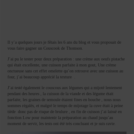
Mignardises
Tartes sucrées
Verrines sucrées
cuisine du monde
Il y’a quelques jours je fêtais les 6 ans du blog et vous proposait de
vous faire gagner un Couscook de Thomson.
Pâtisserie Marocaine
J’ai pu le tester pour deux préparation : une crème aux oeufs pistache
aid
qui était excellente, une cuisson parfaite à mon gout, Une crème
onctueuse sans cet effet omelette qu’on retrouve avec une cuisson au
Ramadan
four, j’ai beaucoup apprécié la texture .
Partenariats
J’ai testé également le couscous aux légumes qui a mijoté lentement
pendant des heures , la cuisson de la viande et des légume était
parfaite, les graines de semoule étaient fines en bouche , nous nous
Mentions Légales
sommes régalés, et malgré le temps de mijotage la cuve était à peine
tiède donc pas de risque de brulure , en fin de cuisson j’ai laissé en
Politique de cookies (EU)
fonction Low pour maintenir la préparation au chaud jusqu’au
moment de servir, les tests ont été très concluant et je suis ravie.
Conditions générales