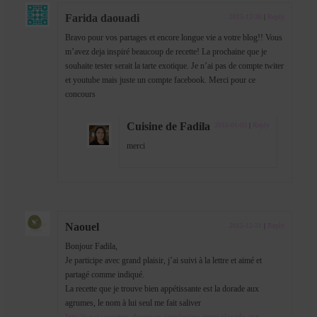
Farida daouadi
2015-12-30
|
Reply
Bravo pour vos partages et encore longue vie a votre blog!! Vous
m’avez deja inspiré beaucoup de recette! La prochaine que je
souhaite tester serait la tarte exotique. Je n’ai pas de compte twiter
et youtube mais juste un compte facebook. Merci pour ce
concours
Cuisine de Fadila
2016-01-03
|
Reply
merci
Naouel
2015-12-31
|
Reply
Bonjour Fadila,
Je participe avec grand plaisir, j’ai suivi à la lettre et aimé et
partagé comme indiqué.
La recette que je trouve bien appétissante est la dorade aux
agrumes, le nom à lui seul me fait saliver