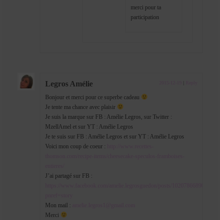
merci pour ta
participation
Legros Amélie
2015-12-19
|
Reply
Bonjour et merci pour ce superbe cadeau
Je tente ma chance avec plaisir
Je suis la marque sur FB : Amélie Legros, sur Twitter :
MzellAmel et sur YT : Amélie Legros
Je te suis sur FB : Amélie Legros et sur YT : Amélie Legros
Voici mon coup de coeur :
http://www.recettes-
thomson.com/recipe-items/cheesecake-speculos-framboises-
entieres/
J’ai partagé sur FB :
https://www.facebook.com/amelie.legrosguedon/posts/1020786689012737
pnref=story
Mon mail :
amelie.legros1@gmail.com
Merci