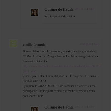
Cuisine de Fadila
2016-01-05
|
Reply
merci pour ta participation
emilie tonnoir
2016-01-05
|
Reply
Bonjour Merci pour le concours , je participe avec grand plaisir
!!! Mon Like sur les 2 pages facebook et Mon partage est fait sur
facebook voici le lien
https://www.facebook.com/emilietonnoir.cassezdavid/posts/941118782591
pnref=story
je n’est pas twitter et mon plat phare sur le blog c’est le couscous
traditionnelle <3 <3
, j'implore la GRANDE ROUE de la chance a s’arrêter sur ma
participation , bonne journée bisous et meilleurs voeux a vous
pour 2016 Émilie
Cuisine de Fadila
2016-01-05
|
Reply