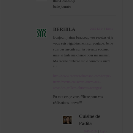
merci beaucoup
belle journée
BERHILA
2015-12-24
|
Reply
Bonjour, j’aime beaucoup vos recettes et je
vous suis régulièrement sur youtube. Je ne
suis pas inscrite sur les réseaux sociaux
mais je tente ma chance pour ma maman.
Ma recette préféree est le couscous sucré
!!!
http://www.recettes-thomson.com/recipe-
items/recette-couscous-sucre-aux-
amandes-grillees-abricots-oranges/
En tout cas je vous félicite pour vos
réalisations. bravo!!!
Cuisine de
Fadila
2015-12-24
|
Reply