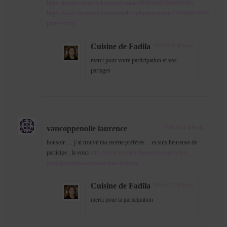
https://twitter.com/crochemore1/status/684094485068906496
https://www.facebook.com/michel.crochemore/posts/10206802489273153
pnref=story
Cuisine de Fadila
2016-01-04
|
Reply
merci pour votre participation et vos
partages
vancoppenolle laurence
2016-01-04
|
Reply
bonsoir…. j’ai trouvé ma recette préférée …et suis heureuse de
participe , la voici
http://www.recettes-thomson.com/recipe-
items/pommes-poires-au-pain-depices/
Cuisine de Fadila
2016-01-04
|
Reply
merci pour ta participation