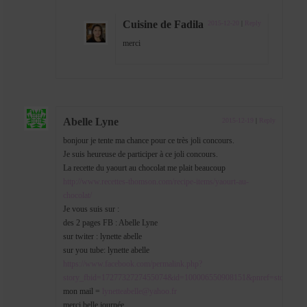
Cuisine de Fadila
2015-12-20
|
Reply
merci
Abelle Lyne
2015-12-19
|
Reply
bonjour je tente ma chance pour ce très joli concours.
Je suis heureuse de participer à ce joli concours.
La recette du yaourt au chocolat me plait beaucoup
http://www.recettes-thomson.com/recipe-items/yaourt-au-
chocolat/
Je vous suis sur :
des 2 pages FB : Abelle Lyne
sur twiter : lynette abelle
sur you tube: lynette abelle
https://www.facebook.com/permalink.php?
story_fbid=1727732727455074&id=100006550908151&pnref=story
mon mail =
lynetteabelle@yahoo.fr
merci belle journée.