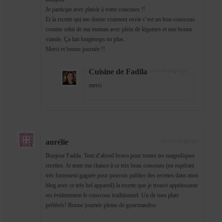
Je participe avec plaisir à votre concours !!
Et la recette qui me donne vraiment envie c’est un bon couscous
comme celui de ma maman avec plein de légumes et une bonne
viande. Ça fait longtemps en plus.
Merci et bonne journée !!
Cuisine de Fadila
2016-01-04
|
Reply
merci
aurélie
2016-01-04
|
Reply
Bonjour Fadila. Tout d’abord bravo pour toutes tes magnifiques
recettes. Je tente ma chance à ce très beau concours (en espérant
très fortement gagnée pour pouvoir publier des recettes dans mon
blog avec ce très bel appareil) la recette que je trouve appétissante
est évidemment le couscous traditionnel. Un de mes plats
préférés! Bonne journée pleine de gourmandise