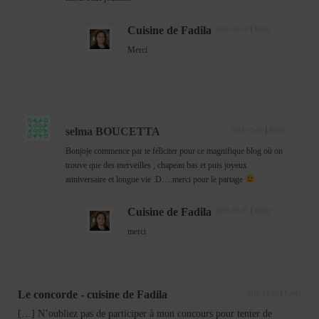
Cuisine de Fadila
2015-12-20
|
Reply
Merci
selma BOUCETTA
2015-12-20
|
Reply
Bonjoje commence par te féliciter pour ce magnifique blog où on
trouve que des merveilles , chapeau bas et puis joyeux
anniversaire et longue vie :D….merci pour le partage
Cuisine de Fadila
2016-01-05
|
Reply
merci
Le concorde - cuisine de Fadila
2015-12-20
|
Reply
[…] N’oubliez pas de participer à mon concours pour tenter de