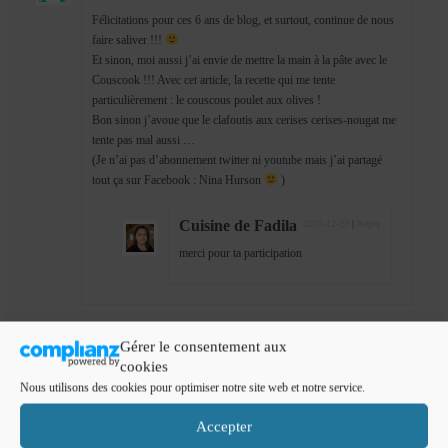
Félicitations pour ces 6 ans de blog, et surtout, continue de nous
faire saliver !!!
Et sinon, moi aussi j’ai envie de mettre la main à la pâte avec le
Couscook !!! Avec cet article, la recette qui me tente
particulièrement : le couscous poulet aux olives !
Bon sinon j’avoue que le clafoutis aux cerises cerises-nougat me
tente pas mal aussi …
(Je n’ai pas d’abonnement twitter ni youtube mais j’ai partagé
tout ça sur Facebook : Nina Hurson
)
Cuisine de Fadila
2015-12-23
|
Reply
merci pour ta participation
Gérer le consentement aux
cookies
Mylène COURT-THIVILLIER
2015-12-21
|
Reply
Nous utilisons des cookies pour optimiser notre site web et notre service.
Coucou,
J’ai liké sur facebook votre page de cuisine et la page de recette
Accepter
thomson. Et j’ai partagé ce billet sur mon mur facebook. Voici