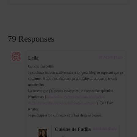
79 Responses
Leila
2015-12-19
|
Reply
Coucou ma belle!
Je souhaite un bon anniversaire à ton petit blog en espérant que ça
continue.. 6 ans c’est énorme, ça doit faire un an que je te suis
maintenant.
La recette que j’aimerais essayer est le cheesecake spéculos
framboises (
http://www.recettes-thomson.com/recipe-
items/cheesecake-speculos-framboises-entieres/
). Ça a l’air
terrible.
Je participe à ton concours et te fais de gros bisous.
Cuisine de Fadila
2015-12-20
|
Reply