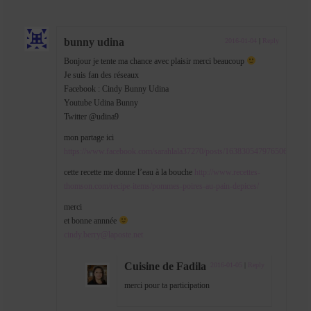
bunny udina
2016-01-04
|
Reply
Bonjour je tente ma chance avec plaisir merci beaucoup
Je suis fan des réseaux
Facebook : Cindy Bunny Udina
Youtube Udina Bunny
Twitter @udina9
mon partage ici
https://www.facebook.com/sarahlala37270/posts/1638305479765060
cette recette me donne l’eau à la bouche
http://www.recettes-
thomson.com/recipe-items/pommes-poires-au-pain-depices/
merci
et bonne annnée
cindy.berry@laposte.net
Cuisine de Fadila
2016-01-05
|
Reply
merci pour ta participation