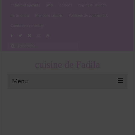
Entrées et apéritifs
plats
desserts
cuisine du monde
Partenariats
Mentions Légales
Politique de cookies (EU)
Conditions générales
Rechercher
:
cuisine de Fadila
Menu
Entrées et apéritifs
Boissons chaudes et froides
salades