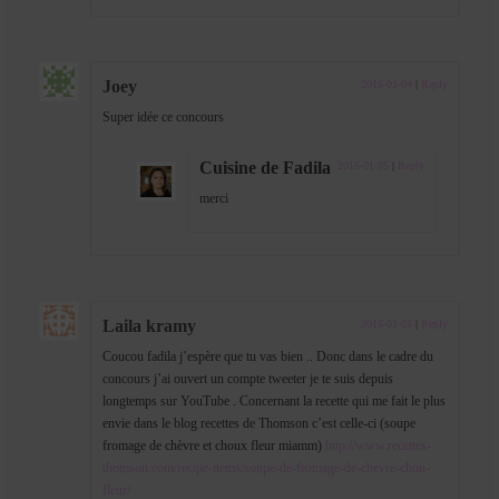
Joey
2016-01-04
|
Reply
Super idée ce concours
Cuisine de Fadila
2016-01-05
|
Reply
merci
Laila kramy
2016-01-05
|
Reply
Coucou fadila j’espère que tu vas bien .. Donc dans le cadre du
concours j’ai ouvert un compte tweeter je te suis depuis
longtemps sur YouTube . Concernant la recette qui me fait le plus
envie dans le blog recettes de Thomson c’est celle-ci (soupe
fromage de chèvre et choux fleur miamm)
http://www.recettes-
thomson.com/recipe-items/soupe-de-fromage-de-chevre-chou-
fleur/