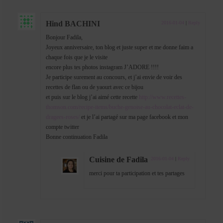
Hind BACHINI
2016-01-04
|
Reply
Bonjour Fadila,
Joyeux anniversaire, ton blog et juste super et me donne faim a
chaque fois que je le visite
encore plus tes photos instagram J’ADORE !!!!
Je participe surement au concours, et j’ai envie de voir des
recettes de flan ou de yaourt avec ce bijou
et puis sur le blog j’ai aimé cette recette
http://www.recettes-
thomson.com/recipe-items/buche-genoise-au-chocolat-eclat-de-
dragees-roses/
et je l’ai partagé sur ma page facebook et mon
compte twitter
Bonne continuation Fadila
Cuisine de Fadila
2016-01-04
|
Reply
merci pour ta participation et tes partages