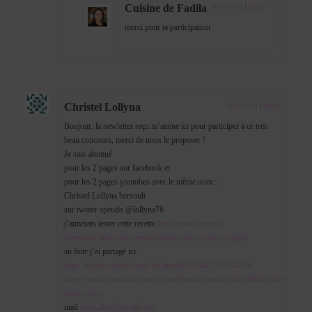
Cuisine de Fadila
2016-01-04
|
Reply
merci pour ta participation
Christel Lollyna
2016-01-04
|
Reply
Bonjour, la newletter reçu m’anène ici pour participer à ce très
beau concours, merci de nous le proposer !
Je suis abonné
pour les 2 pages sur facebook et
pour les 2 pages youtubes avec le même nom :
Christel Lollyna bersoult
sur twitter speudo @lollyna76
j’aimerais tester cette recette
http://www.recettes-
thomson.com/recipe-items/clafoutis-aux-cerises-nougat/
au faite j’ai partagé ici :
https://twitter.com/lollyna76/status/683984617712541696
https://www.facebook.com/christelllyna.lo/posts/1663106920614077?
pnref=story
mail
llylla.illou@gmail.com