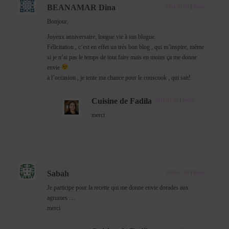
BEANAMAR Dina
2016-01-04
|
Reply
Bonjour,
Joyeux anniversaire, longue vie à ton blogue.
Félicitation , c’est en effet un très bon blog , qui m’inspire, même
si je n’ai pas le temps de tout faire mais en moins ça me donne
envie
à l’occasion , je tente ma chance pour le couscook , qui sait!
Cuisine de Fadila
2016-01-04
|
Reply
merci
Sabah
2016-01-04
|
Reply
Je participe pour la recette qui me donne envie dorades aux
agrumes …
merci