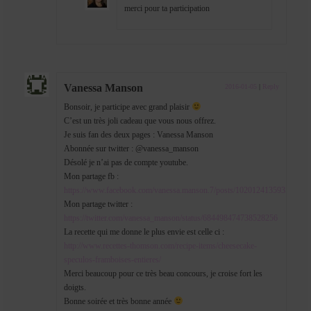
merci pour ta participation
Vanessa Manson
2016-01-05
|
Reply
Bonsoir, je participe avec grand plaisir
C’est un très joli cadeau que vous nous offrez.
Je suis fan des deux pages : Vanessa Manson
Abonnée sur twitter : @vanessa_manson
Désolé je n’ai pas de compte youtube.
Mon partage fb :
https://www.facebook.com/vanessa.manson.7/posts/10201241359351752
Mon partage twitter :
https://twitter.com/vanessa_manson/status/684498474738528256
La recette qui me donne le plus envie est celle ci :
http://www.recettes-thomson.com/recipe-items/cheesecake-
speculos-framboises-entieres/
Merci beaucoup pour ce très beau concours, je croise fort les
doigts.
Bonne soirée et très bonne année