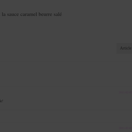
 la sauce caramel beurre salé
Article
2011-02-0
le!
2011-02-0