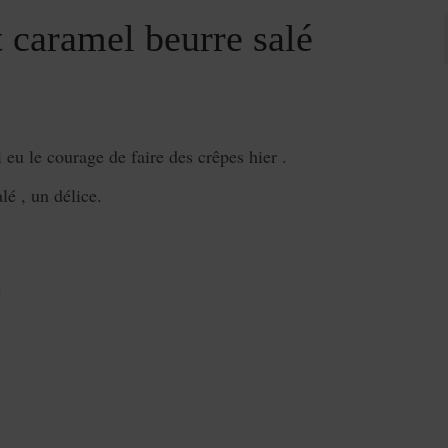
caramel beurre salé
i eu le courage de faire des crêpes hier .
é , un délice.
e