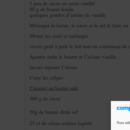
1 peu de sucre ou sucre vanillé
50 g de beurre fondu
quelques gouttes d’arôme de vanille
Mélanger la farine, le sucre et le sel et faire un
Mettre les œufs et mélanger
versez petit à petit le lait tout en continuant de
Ajouter enfin le beurre et l’arôme vanille .
laisser reposer 1 heure.
Cuire les crêpes .
Caramel au beurre salé
300 g de sucre
50g de beurre demi sel
25 cl de crème entière liquide
Nous util