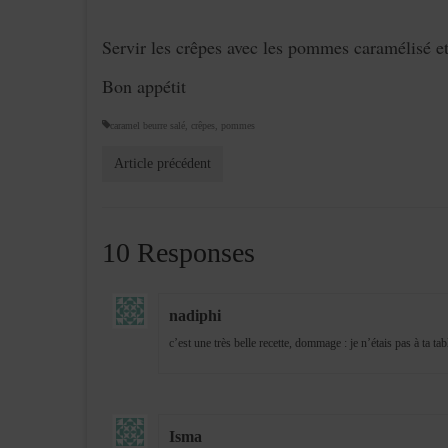
Servir les crêpes avec les pommes caramélisé et
Bon appétit
caramel beurre salé
,
crêpes
,
pommes
Article précédent
10 Responses
nadiphi
c’est une très belle recette, dommage : je n’étais pas à ta tab
Isma