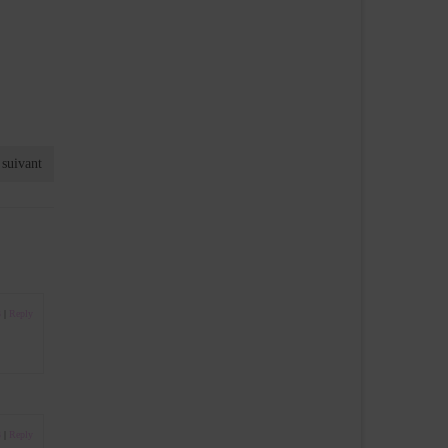
 suivant
3
|
Reply
3
|
Reply