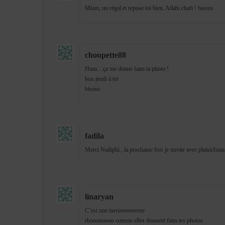
Miam, un régal et repose toi bien, Allahi chafi ! bisous
choupette88
Hum…ça me donne faim ta photo !
bon jeudi à toi
bisous
fadila
Merci Nadiphi , la prochaine fois je tinvite avec plaisirIsm
linaryan
C’est une tuerieeeeeeeeee
rhoooooooo comme elles donnent faim tes photos