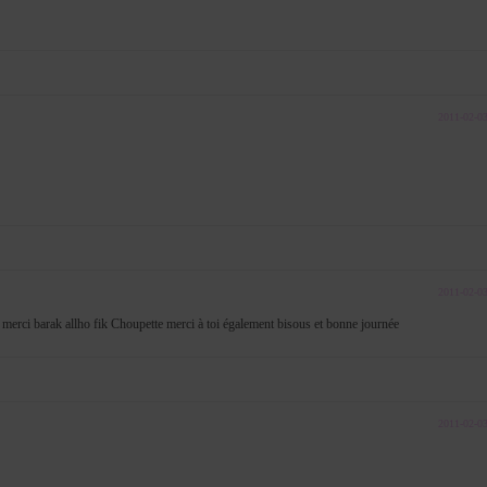
2011-02-0
2011-02-0
a merci barak allho fik Choupette merci à toi également bisous et bonne journée
2011-02-0