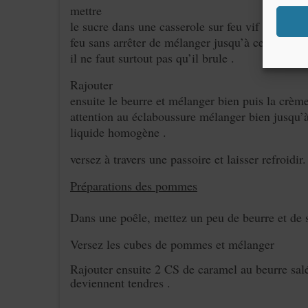
mettre
le sucre dans une casserole sur feu vif en mélan
feu sans arrêter de mélanger jusqu’à ce que le 
il ne faut surtout pas qu’il brule .
Rajouter
ensuite le beurre et mélanger bien puis la crème
attention au éclaboussure mélanger bien jusqu’
liquide homogène .
versez à travers une passoire et laisser refroidir.
Préparations des pommes
Dans une poêle, mettez un peu de beurre et de 
Versez les cubes de pommes et mélanger
Rajouter ensuite 2 CS de caramel au beurre salé
deviennent tendres .