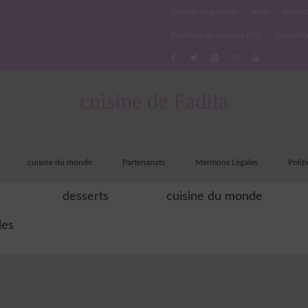
Entrées et apéritifs
plats
dessert
Politique de cookies (EU)
Conditio
cuisine de Fadila
cuisine du monde
Partenariats
Mentions Légales
Polit
desserts
cuisine du monde
les