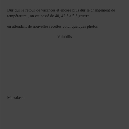
Mignardises
Dur dur le retour de vacances et encore plus dur le changement de
Tartes sucrées
température , on est passé de 40, 42 ° à 5 ° grrrrrr.
Verrines sucrées
en attendant de nouvelles recettes voici quelques photos
Volubilis
cuisine du monde
Pâtisserie Marocaine
aid
Ramadan
Partenariats
Mentions Légales
Marrakech
Politique de cookies (EU)
Conditions générales