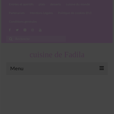
Entrées et apéritifs
plats
desserts
cuisine du monde
Partenariats
Mentions Légales
Politique de cookies (EU)
Conditions générales
Rechercher
:
cuisine de Fadila
Menu
Entrées et apéritifs
Boissons chaudes et froides
salades