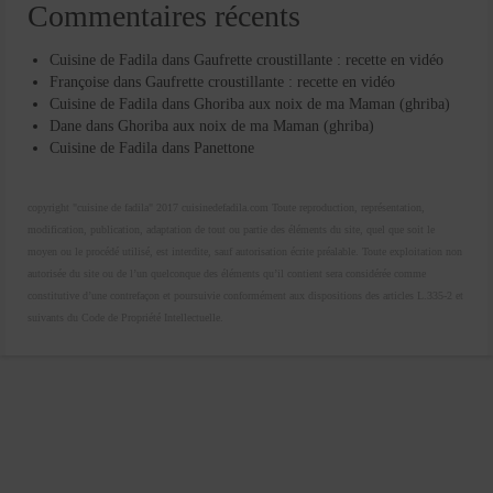
Commentaires récents
Cuisine de Fadila
dans
Gaufrette croustillante : recette en vidéo
Françoise
dans
Gaufrette croustillante : recette en vidéo
Cuisine de Fadila
dans
Ghoriba aux noix de ma Maman (ghriba)
Dane
dans
Ghoriba aux noix de ma Maman (ghriba)
Cuisine de Fadila
dans
Panettone
copyright "cuisine de fadila" 2017 cuisinedefadila.com Toute reproduction, représentation,
modification, publication, adaptation de tout ou partie des éléments du site, quel que soit le
moyen ou le procédé utilisé, est interdite, sauf autorisation écrite préalable. Toute exploitation non
autorisée du site ou de l’un quelconque des éléments qu’il contient sera considérée comme
constitutive d’une contrefaçon et poursuivie conformément aux dispositions des articles L.335-2 et
suivants du Code de Propriété Intellectuelle.