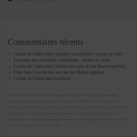
Commentaires récents
Cuisine de Fadila
dans
Gaufrette croustillante : recette en vidéo
Françoise
dans
Gaufrette croustillante : recette en vidéo
Cuisine de Fadila
dans
Ghoriba aux noix de ma Maman (ghriba)
Dane
dans
Ghoriba aux noix de ma Maman (ghriba)
Cuisine de Fadila
dans
Panettone
copyright "cuisine de fadila" 2017 cuisinedefadila.com Toute reproduction, représentation,
modification, publication, adaptation de tout ou partie des éléments du site, quel que soit le
moyen ou le procédé utilisé, est interdite, sauf autorisation écrite préalable. Toute exploitation non
autorisée du site ou de l’un quelconque des éléments qu’il contient sera considérée comme
constitutive d’une contrefaçon et poursuivie conformément aux dispositions des articles L.335-2 et
suivants du Code de Propriété Intellectuelle.