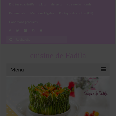
Entrées et apéritifs
plats
desserts
cuisine du monde
Partenariats
Mentions Légales
Politique de cookies (EU)
Conditions générales
Rechercher
:
cuisine de Fadila
Menu
Entrées et apéritifs
Boissons chaudes et froides
salades