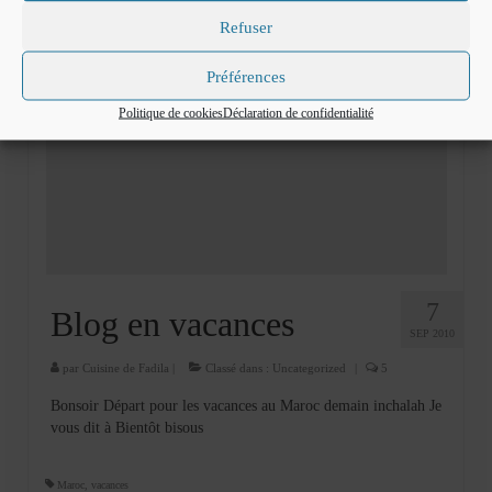
Refuser
Préférences
Politique de cookies
Déclaration de confidentialité
7
Blog en vacances
SEP 2010
par
Cuisine de Fadila
|
Classé dans :
Uncategorized
|
5
Bonsoir Départ pour les vacances au Maroc demain inchalah Je
vous dit à Bientôt bisous
Maroc
,
vacances