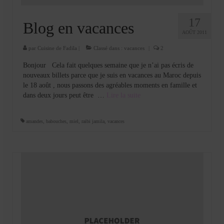
Cookies, biscuits
17
crème et confiture
Blog en vacances
AOÛT 2011
dessert à l’assiette
par
Cuisine de Fadila
|
Classé dans :
vacances
|
2
Gâteaux
Bonjour Cela fait quelques semaine que je n’ai pas écris de
nouveaux billets parce que je suis en vacances au Maroc depuis
Gâteaux coquins en pâte à sucre
le 18 août , nous passons des agréables moments en famille et
dans deux jours peut être …
Lire la suite­­
Gâteaux de Fête
amandes
,
babouches
,
miel
,
raibi jamila
,
vacances
Gâteaux d’anniversaire
Gâteaux pâte à sucre
petits gâteaux
Glaces et sorbets
Macarons