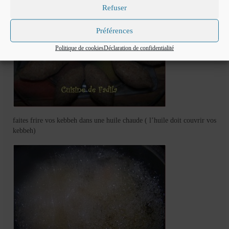
Refuser
Préférences
Politique de cookies
Déclaration de confidentialité
faites frire vos kebbeh dans une huile chaude ( l’huile doit couvrir vos
kebbeh)