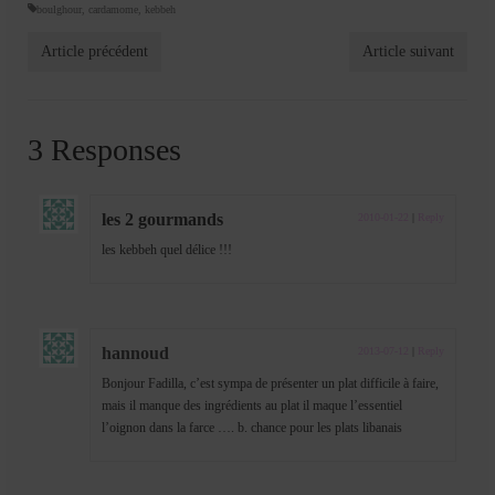
boulghour
,
cardamome
,
kebbeh
Article précédent
Article suivant
3 Responses
les 2 gourmands
2010-01-22
|
Reply
les kebbeh quel délice !!!
hannoud
2013-07-12
|
Reply
Bonjour Fadilla, c’est sympa de présenter un plat difficile à faire,
mais il manque des ingrédients au plat il maque l’essentiel
l’oignon dans la farce …. b. chance pour les plats libanais