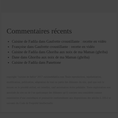
Commentaires récents
Cuisine de Fadila
dans
Gaufrette croustillante : recette en vidéo
Françoise
dans
Gaufrette croustillante : recette en vidéo
Cuisine de Fadila
dans
Ghoriba aux noix de ma Maman (ghriba)
Dane
dans
Ghoriba aux noix de ma Maman (ghriba)
Cuisine de Fadila
dans
Panettone
copyright "cuisine de fadila" 2017 cuisinedefadila.com Toute reproduction, représentation,
modification, publication, adaptation de tout ou partie des éléments du site, quel que soit le
moyen ou le procédé utilisé, est interdite, sauf autorisation écrite préalable. Toute exploitation non
autorisée du site ou de l’un quelconque des éléments qu’il contient sera considérée comme
constitutive d’une contrefaçon et poursuivie conformément aux dispositions des articles L.335-2 et
suivants du Code de Propriété Intellectuelle.