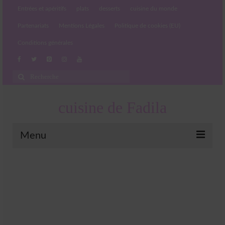
Entrées et apéritifs
plats
desserts
cuisine du monde
Partenariats
Mentions Légales
Politique de cookies (EU)
Conditions générales
Rechercher
:
cuisine de Fadila
Menu
Entrées et apéritifs
Boissons chaudes et froides
salades