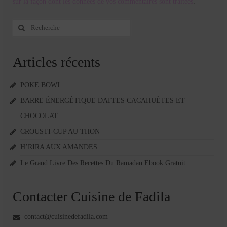
sur la façon dont les données de vos commentaires sont traitées
.
Rechercher
:
Articles récents
POKE BOWL
BARRE ÉNERGÉTIQUE DATTES CACAHUÈTES ET
CHOCOLAT
CROUSTI-CUP AU THON
H’RIRA AUX AMANDES
Le Grand Livre Des Recettes Du Ramadan Ebook Gratuit
Contacter Cuisine de Fadila
contact@cuisinedefadila.com