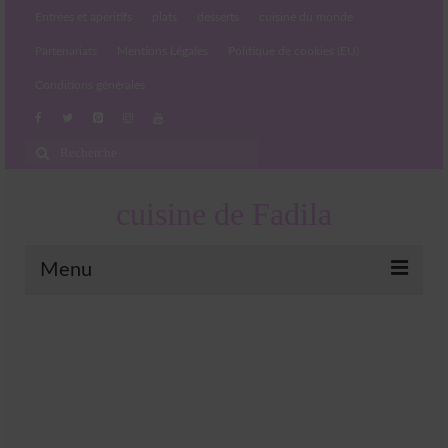
Entrées et apéritifs
plats
desserts
cuisine du monde
Partenariats
Mentions Légales
Politique de cookies (EU)
Conditions générales
Rechercher
:
cuisine de Fadila
Menu
Entrées et apéritifs
Boissons chaudes et froides
salades