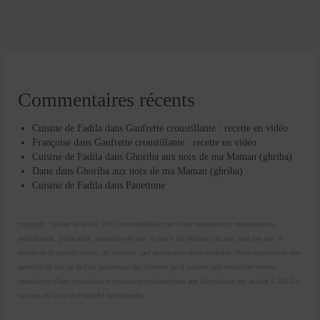
Commentaires récents
Cuisine de Fadila
dans
Gaufrette croustillante : recette en vidéo
Françoise
dans
Gaufrette croustillante : recette en vidéo
Cuisine de Fadila
dans
Ghoriba aux noix de ma Maman (ghriba)
Dane
dans
Ghoriba aux noix de ma Maman (ghriba)
Cuisine de Fadila
dans
Panettone
copyright "cuisine de fadila" 2017 cuisinedefadila.com Toute reproduction, représentation,
modification, publication, adaptation de tout ou partie des éléments du site, quel que soit le
moyen ou le procédé utilisé, est interdite, sauf autorisation écrite préalable. Toute exploitation non
autorisée du site ou de l’un quelconque des éléments qu’il contient sera considérée comme
constitutive d’une contrefaçon et poursuivie conformément aux dispositions des articles L.335-2 et
suivants du Code de Propriété Intellectuelle.