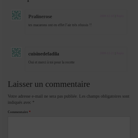
Pralinerose
2009-12-18
|
Reply
tes macarons ont en effet l’air très réussis !!
cuisinedefadila
2009-12-21
|
Reply
Oui et merci à toi pour la recette
Laisser un commentaire
Votre adresse e-mail ne sera pas publiée.
Les champs obligatoires sont
indiqués avec
*
Commentaire
*