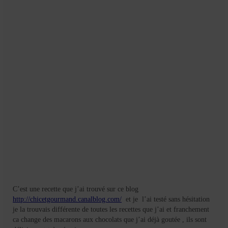
Mignardises
Tartes sucrées
Verrines sucrées
cuisine du monde
Pâtisserie Marocaine
aid
Ramadan
Partenariats
Mentions Légales
C’est une recette que j’ai trouvé sur ce blog
Politique de cookies (EU)
http://chicetgourmand.canalblog.com/
et je l’ai testé sans hésitation
je la trouvais différente de toutes les recettes que j’ai et franchement
Conditions générales
ca change des macarons aux chocolats que j’ai déjà goutée , ils sont