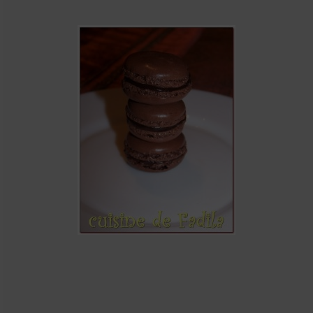
Cookies, biscuits
crème et confiture
dessert à l’assiette
Gâteaux
Gâteaux coquins en pâte à sucre
Gâteaux de Fête
Gâteaux d’anniversaire
Gâteaux pâte à sucre
petits gâteaux
Glaces et sorbets
Macarons