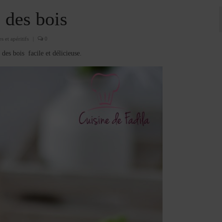
 des bois
s et apéritifs
|
0
des bois facile et délicieuse.