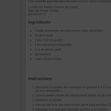
Une omelette aux asperges des bois cuisson basse températu
Cuisine De Fadila:
Cuisine De Fadila
Type de recette:
Entrée
personnes:
4
Ingredients
1 botte d'asperges des bois trouvé chez grand frais
10 gros oeufs
1 peu d'ail en poudre
1 peu de piment d'espelette
1 cs de persil ciselé
sel et poivre
1 peu d'huile d'olive.
Instructions
Découper le pointes des asperges en gardant 1 à 2 cm et 
ou une vinaigrette )
Dans la petite cocotte de l'omnicuiseur mettre un peu d
Refermer la cocotte
Allumer par le le bas maxi et mini par le haut pendant 1
Mélanger les asperges sauvage une fois à mi cuisson .