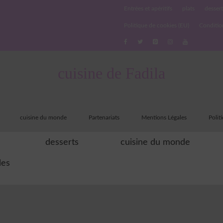
Entrées et apéritifs
plats
dessert
Politique de cookies (EU)
Conditio
cuisine de Fadila
cuisine du monde
Partenariats
Mentions Légales
Polit
desserts
cuisine du monde
les