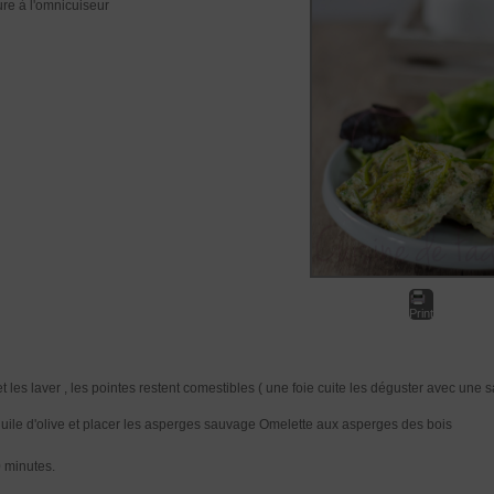
re à l'omnicuiseur
Print
les laver , les pointes restent comestibles ( une foie cuite les déguster avec une 
'huile d'olive et placer les asperges sauvage Omelette aux asperges des bois
0 minutes.