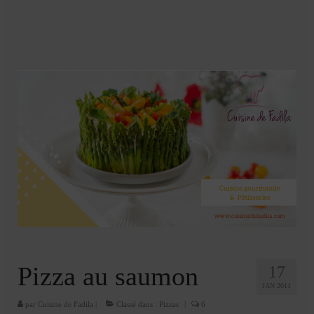
Soupes
Pizzas
cake salé
plats
Pâtes & Riz
Viandes
Grillades
desserts
cakes et cupcakes
Cheesecakes
Pizza au saumon
17
JAN 2011
Confiserie
par
Cuisine de Fadila
|
Classé dans :
Pizzas
|
6