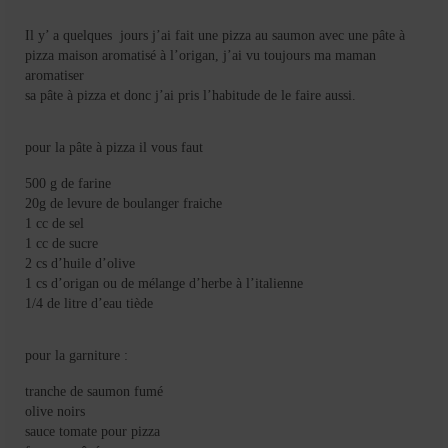
Mignardises
Il y’ a quelques jours j’ai fait une pizza au saumon avec une pâte à
Tartes sucrées
pizza maison aromatisé à l’origan, j’ai vu toujours ma maman
aromatiser
Verrines sucrées
sa pâte à pizza et donc j’ai pris l’habitude de le faire aussi.
cuisine du monde
pour la pâte à pizza il vous faut
Pâtisserie Marocaine
500 g de farine
20g de levure de boulanger fraiche
aid
1 cc de sel
1 cc de sucre
Ramadan
2 cs d’huile d’olive
1 cs d’origan ou de mélange d’herbe à l’italienne
Partenariats
1/4 de litre d’eau tiède
Mentions Légales
pour la garniture :
Politique de cookies (EU)
tranche de saumon fumé
olive noirs
Conditions générales
sauce tomate pour pizza