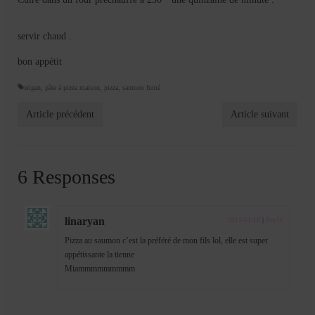
servir chaud .
bon appétit
origan
,
pâte à pizza maison
,
pizza
,
saumon fumé
Article précédent
Article suivant
6 Responses
linaryan
2011-01-18
|
Reply
Pizza au saumon c’est la préféré de mon fils lol, elle est super
appétissante la tienne
Miammmmmmmmm