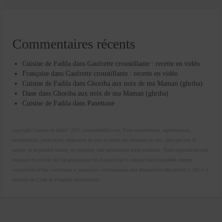
Commentaires récents
Cuisine de Fadila
dans
Gaufrette croustillante : recette en vidéo
Françoise
dans
Gaufrette croustillante : recette en vidéo
Cuisine de Fadila
dans
Ghoriba aux noix de ma Maman (ghriba)
Dane
dans
Ghoriba aux noix de ma Maman (ghriba)
Cuisine de Fadila
dans
Panettone
copyright "cuisine de fadila" 2017 cuisinedefadila.com Toute reproduction, représentation,
modification, publication, adaptation de tout ou partie des éléments du site, quel que soit le
moyen ou le procédé utilisé, est interdite, sauf autorisation écrite préalable. Toute exploitation non
autorisée du site ou de l’un quelconque des éléments qu’il contient sera considérée comme
constitutive d’une contrefaçon et poursuivie conformément aux dispositions des articles L.335-2 et
suivants du Code de Propriété Intellectuelle.