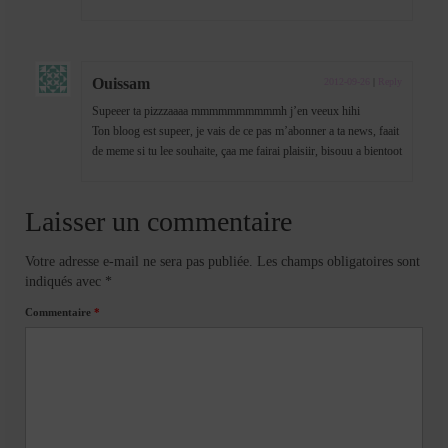
Ouissam
2012-09-26
|
Reply
Supeeer ta pizzzaaaa mmmmmmmmmmh j’en veeux hihi
Ton bloog est supeer, je vais de ce pas m’abonner a ta news, faait
de meme si tu lee souhaite, çaa me fairai plaisiir, bisouu a bientoot
Laisser un commentaire
Votre adresse e-mail ne sera pas publiée.
Les champs obligatoires sont
indiqués avec
*
Commentaire
*