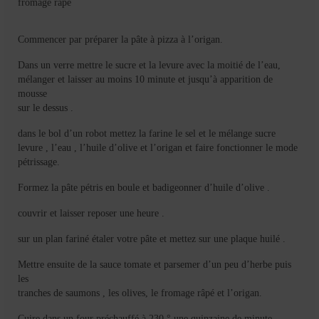
fromage râpé
Commencer par préparer la pâte à pizza à l’origan.
Dans un verre mettre le sucre et la levure avec la moitié de l’eau,
mélanger et laisser au moins 10 minute et jusqu’à apparition de
mousse
sur le dessus .
dans le bol d’un robot mettez la farine le sel et le mélange sucre
levure , l’eau , l’huile d’olive et l’origan et faire fonctionner le mode
pétrissage.
Formez la pâte pétris en boule et badigeonner d’huile d’olive .
couvrir et laisser reposer une heure .
sur un plan fariné étaler votre pâte et mettez sur une plaque huilé .
Mettre ensuite de la sauce tomate et parsemer d’un peu d’herbe puis
les
tranches de saumons , les olives, le fromage râpé et l’origan.
Cuire dans un four préchauffé à 230 ° une quinzaine de minute .