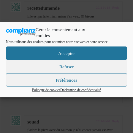
recettedumonde
2011-01-18
|
Reply
Elle est parfaite miam miam j’en veux !!! bisous
Gérer le consentement aux
cookies
Nous utilisons des cookies pour optimiser notre site web et notre service.
Oranie
2011-01-18
|
Reply
J’aime trop le saumon, en pizza c’est excellent, biz
Accepter
Refuser
fadila
Préférences
2011-01-19
|
Reply
Merci merci
Politique de cookies
Déclaration de confidentialité
bisous et bonne journée
souad
2011-01-20
|
Reply
j’adore la pizza avec du saumon je n’ai encore jamais essayer