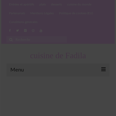
Entrées et apéritifs
plats
desserts
cuisine du monde
Partenariats
Mentions Légales
Politique de cookies (EU)
Conditions générales
Rechercher
:
cuisine de Fadila
Menu
Entrées et apéritifs
Boissons chaudes et froides
salades