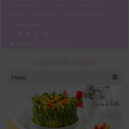
Entrées et apéritifs
plats
desserts
cuisine du monde
Partenariats
Mentions Légales
Politique de cookies (EU)
Conditions générales
Rechercher
:
cuisine de Fadila
Menu
Entrées et apéritifs
Boissons chaudes et froides
salades