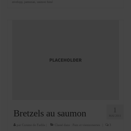
envelopp
,
parmesan
,
saumon fumé
1
Bretzels au saumon
MAI 2011
par
Cuisine de Fadila
|
Classé dans :
Pain et viennoiseries
|
3