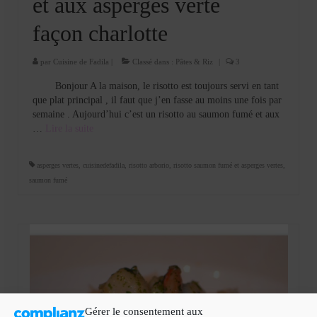
et aux asperges verte
façon charlotte
par
Cuisine de Fadila
|
Classé dans :
Pâtes & Riz
|
3
Bonjour A la maison, le risotto est toujours servi en tant
que plat principal , il faut que j’en fasse au moins une fois par
semaine . Aujourd’hui c’est un risotto au saumon fumé et aux
…
Lire la suite­­
asperges vertes
,
cuisinedefadila
,
risotto arborio
,
risotto saumon fumé et asperges vertes
,
saumon fumé
Gérer le consentement aux