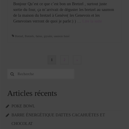
Bonjour Qu’est ce que c’est bon un Bretzel , surtout juste
sortie du four, ça m’arrivait de déguster les bretzel au saumon
de la maison du bretzel à Genève( les Genevois et les
Genevoises verront de quoi je parle:) ) …
Lire la suite­­
Bretzel
,
Bretzels
,
farine
,
gryuère
,
saumon fumé
Pagination
1
2
»
des
Rechercher
:
publications
Articles récents
POKE BOWL
BARRE ÉNERGÉTIQUE DATTES CACAHUÈTES ET
CHOCOLAT