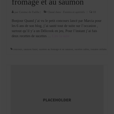
fromage et au saumon
par
Cuisine de Fadila
|
Classé dans :
Entrées et apéritifs
|
18
Bonjour Quand j’ai vu le petit concours lancé par Marcia pour
les 6 ans de son blog, j’ai sauté tout de suite sur l’occasion ,
surtout qu’il y’a un Délicook en jeu, Pour l’instant j’ai fais
deux recettes de sucettes …
Lire la suite­­
concours
,
saumon fumé
,
sucettes au fromage et au saumon
,
sucettes salées
,
tomates séchées