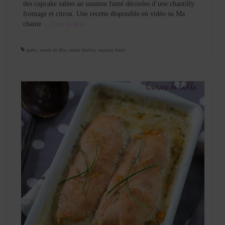
des cupcake salées au saumon fumé décorées d’une chantilly
fromage et citron. Une recette disponible en vidéo su Ma
chaine …
Lire la suite­­
apéro
,
entrée de fête
,
entrée festive
,
saumon fumé