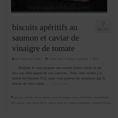
7
biscuits apéritifs au
DÉC 2012
saumon et caviar de
vinaigre de tomate
par
Cuisine de Fadila
|
Classé dans :
Entrées et apéritifs
|
4
Bonjour Je vous propose une recette festive facile et qui
fera son effet auprès de vos convives . Pour cette recette j’ai
utilisé des biscuits TUC mais vous pouvez les remplacer par le
biscuit de votre choix …
Lire la suite­­
agar agar
,
apéritifs
,
biscuit apéritif
,
caviar de vinaigre
,
cuisine moléculaire
,
cuisinedefadila
,
fêtes
,
gravlax
,
noel
,
recette festive
,
saumon fumé
,
tuc
,
vinaigre balsamique
,
vinaigre de tomate