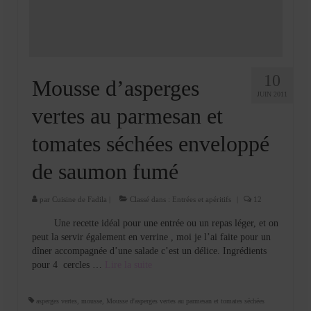
10
Mousse d’asperges
JUIN 2011
vertes au parmesan et
tomates séchées enveloppé
de saumon fumé
par
Cuisine de Fadila
|
Classé dans :
Entrées et apéritifs
|
12
Une recette idéal pour une entrée ou un repas léger, et on
peut la servir également en verrine , moi je l’ai faite pour un
dîner accompagnée d’une salade c’est un délice. Ingrédients
pour 4 cercles …
Lire la suite­­
asperges vertes
,
mousse
,
Mousse d'asperges vertes au parmesan et tomates séchées