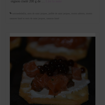
oignon ciselé 200 g de …
Lire la suite­­
cuisinedefadila
,
noix de saint jacques
,
poêlée de saint jacques
,
risotto arborio
,
risotto
saumon fumé et noix de saint jacques
,
saumon fumé