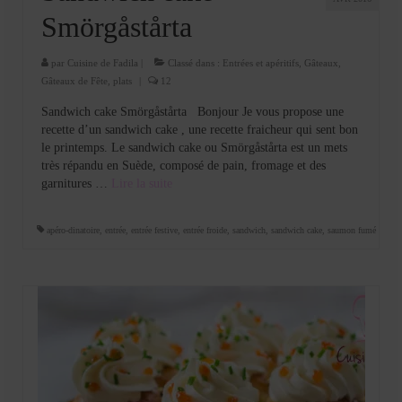
Smörgåstårta
par
Cuisine de Fadila
|
Classé dans :
Entrées et apéritifs
,
Gâteaux
,
Gâteaux de Fête
,
plats
|
12
Sandwich cake Smörgåstårta Bonjour Je vous propose une
recette d’un sandwich cake , une recette fraicheur qui sent bon
le printemps. Le sandwich cake ou Smörgåstårta est un mets
très répandu en Suède, composé de pain, fromage et des
garnitures …
Lire la suite­­
apéro-dinatoire
,
entrée
,
entrée festive
,
entrée froide
,
sandwich
,
sandwich cake
,
saumon fumé