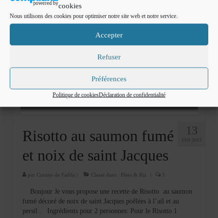
cookies
Nous utilisons des cookies pour optimiser notre site web et notre service.
Accepter
Refuser
Préférences
Politique de cookies
Déclaration de confidentialité
13
Risotto au saumon fumé
JAN 2013
et noix de saint Jacques
par
Cuisine de Fadila
|
Classé dans :
Pâtes & Riz
|
5
Bonjour Je vous propose une recette de Risotto au saumon
fumé décoré de noix de saint Jacques poêlées à l’ail et au
persil . Ingrédients pour 2 personnes: Pour le Risotto 1