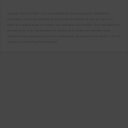
copyright "cuisine de fadila" 2017 cuisinedefadila.com Toute reproduction, représentation,
modification, publication, adaptation de tout ou partie des éléments du site, quel que soit le
moyen ou le procédé utilisé, est interdite, sauf autorisation écrite préalable. Toute exploitation non
autorisée du site ou de l’un quelconque des éléments qu’il contient sera considérée comme
constitutive d’une contrefaçon et poursuivie conformément aux dispositions des articles L.335-2 et
suivants du Code de Propriété Intellectuelle.