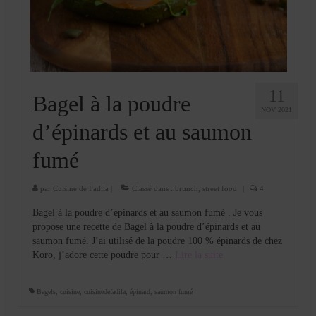
Cookies, biscuits
crème et confiture
dessert à l’assiette
Gâteaux
11
Bagel à la poudre
NOV 2021
Gâteaux coquins en pâte à sucre
d’épinards et au saumon
Gâteaux de Fête
fumé
Gâteaux d’anniversaire
par
Cuisine de Fadila
|
Classé dans :
brunch
,
street food
|
4
Gâteaux pâte à sucre
Bagel à la poudre d’épinards et au saumon fumé . Je vous
propose une recette de Bagel à la poudre d’épinards et au
petits gâteaux
saumon fumé. J’ai utilisé de la poudre 100 % épinards de chez
Koro, j’adore cette poudre pour …
Lire la suite­­
Glaces et sorbets
Macarons
Bagels
,
cuisine
,
cuisinedefadila
,
épinard
,
saumon fumé