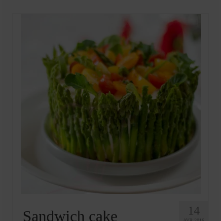
Mignardises
Tartes sucrées
Verrines sucrées
cuisine du monde
Pâtisserie Marocaine
aid
Ramadan
Partenariats
Mentions Légales
Politique de cookies (EU)
Conditions générales
14
Sandwich cake
AVR 2016