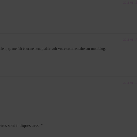
2011-01-1
2011-01-1
en , ça me fait énormément plaisir voir votre commentaire sur mon blog.
2011-01-1
ires sont indiqués avec
*