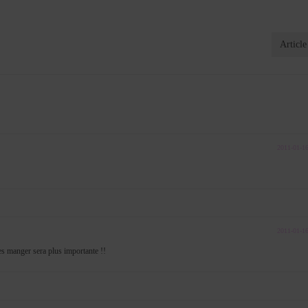
Article
2011-01-1
2011-01-1
les manger sera plus importante !!