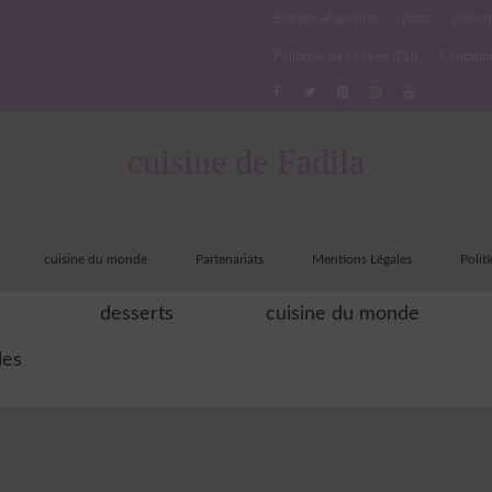
Entrées et apéritifs
plats
dessert
Politique de cookies (EU)
Conditio
cuisine de Fadila
cuisine du monde
Partenariats
Mentions Légales
Polit
desserts
cuisine du monde
les