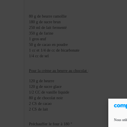
80 g de beurre ramollie
180 g de sucre brun
250 ml de lait fermenté
350 g de farine
1 gros œuf
50 g de cacao en poudre
1 cc et 1/4 de cc de bicarbonate
1/4 cc de sel
Pour la crème au beurre au chocolat
:
120 g de beurre
120 g de sucre glace
1/2 CC de vanille liquide
80 g de chocolat noir
2 CS de cacao
2 CS de lait
Nous util
Préchauffer le four à 180 °