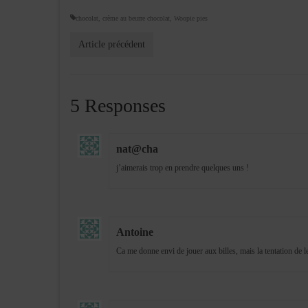
chocolat
,
crème au beurre chocolat
,
Woopie pies
Article précédent
5 Responses
nat@cha
j’aimerais trop en prendre quelques uns !
Antoine
Ca me donne envi de jouer aux billes, mais la tentation de 