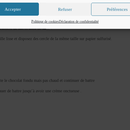
Accepter
Refuser
Préférences
’œuf en continuant de battre .
Politique de cookies
Déclaration de confidentialité
illère de lait et ainsi de suite .
e lisse et disposez des cercle de la même taille sur papier sulfurisé.
ite le chocolat fondu mais pas chaud et continuer de battre
tinuer de battre jusqu’à avoir une crème onctueuse .