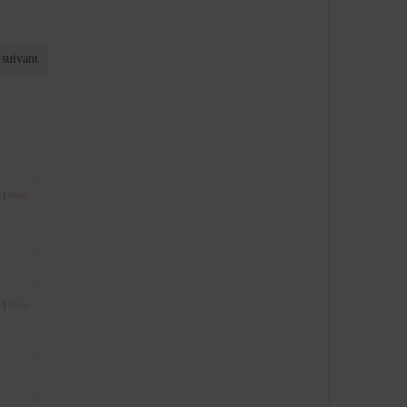
 suivant
6
|
Reply
6
|
Reply