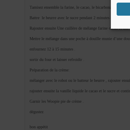
Tamisez ensemble la farine, le cacao, le bicarbonate et le sel
Battre le beurre avec le sucre pendant 2 minutes et rajouter l
Rajouter ensuite Une cuillère de mélange farine cacao et une cu
Mettre le mélange dans une poche à douille munie d’une douill
enfournez 12 à 15 minutes .
sortir du four et laisser refroidir .
Préparation de la crème:
mélanger avec le robot ou le batteur le beurre , rajouter ensu
rajouter ensuite la vanille liquide le cacao et le sucre et con
Garnir les Woopie pie de crème .
dégustez
bon appétit