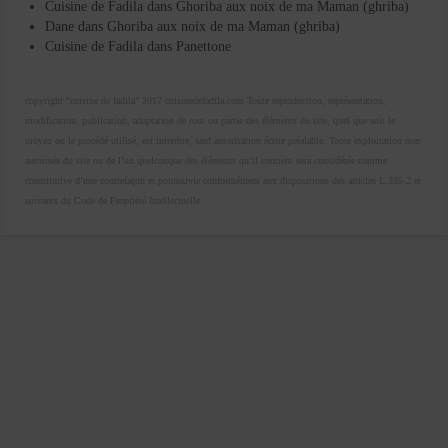
Cuisine de Fadila
dans
Ghoriba aux noix de ma Maman (ghriba)
Dane
dans
Ghoriba aux noix de ma Maman (ghriba)
Cuisine de Fadila
dans
Panettone
copyright "cuisine de fadila" 2017 cuisinedefadila.com Toute reproduction, représentation,
modification, publication, adaptation de tout ou partie des éléments du site, quel que soit le
moyen ou le procédé utilisé, est interdite, sauf autorisation écrite préalable. Toute exploitation non
autorisée du site ou de l’un quelconque des éléments qu’il contient sera considérée comme
constitutive d’une contrefaçon et poursuivie conformément aux dispositions des articles L.335-2 et
suivants du Code de Propriété Intellectuelle.