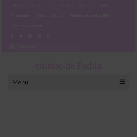
Entrées et apéritifs
plats
desserts
cuisine du monde
Partenariats
Mentions Légales
Politique de cookies (EU)
Conditions générales
Rechercher
:
cuisine de Fadila
Menu
Entrées et apéritifs
Boissons chaudes et froides
salades