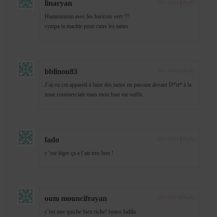
linaryan
2011-04-12
|
Reply
Hummmmm avec les haricots vert !!!
sympa ta machie pour cuire les tartes
bblinou83
2011-04-12
|
Reply
J’ai vu cet appareil à faire des tartes en passant devant D*rt* à la
zone commerciale mais mon four me suffit.
fado
2011-04-12
|
Reply
c ‘est léger ça a l’air tres bon !
oum mouncifrayan
2011-04-13
|
Reply
c’est une quiche bien riche! bravo fadila