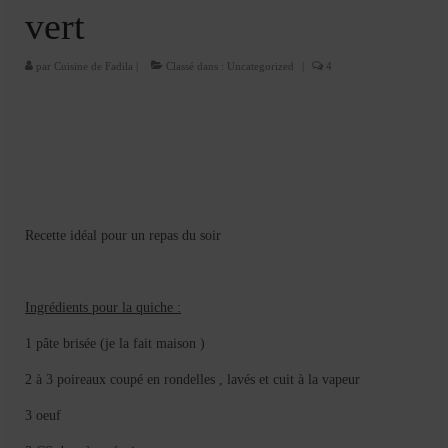
Cookies, biscuits
vert
crème et confiture
par
Cuisine de Fadila
|
Classé dans :
Uncategorized
|
4
dessert à l’assiette
Gâteaux
Gâteaux coquins en pâte à sucre
Gâteaux de Fête
Recette idéal pour un repas du soir
Gâteaux d’anniversaire
Gâteaux pâte à sucre
Ingrédients pour la quiche :
petits gâteaux
1 pâte brisée (je la fait maison )
Glaces et sorbets
2 à 3 poireaux coupé en rondelles , lavés et cuit à la vapeur
Macarons
3 oeuf