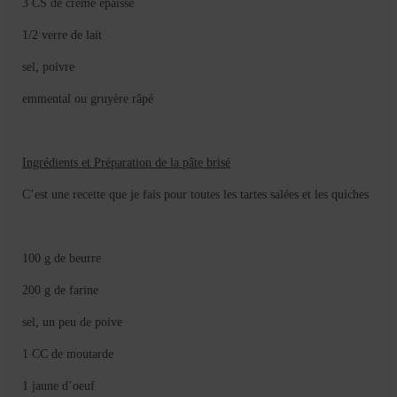
3 CS de crème épaisse
Mignardises
1/2 verre de lait
Tartes sucrées
sel, poivre
Verrines sucrées
emmental ou gruyère râpé
cuisine du monde
Pâtisserie Marocaine
Ingrédients et Préparation de la pâte brisé
aid
C’est une recette que je fais pour toutes les tartes salées et les quiches
Ramadan
100 g de beurre
Partenariats
200 g de farine
Mentions Légales
sel, un peu de poive
Politique de cookies (EU)
1 CC de moutarde
Conditions générales
1 jaune d’oeuf