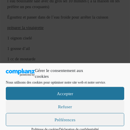
l’eau bouillante salé avec du gros sel 10 minutes ( à la maison on les
préfère un peu croquants)
Égouttez et passer dans de l’eau froide pour arrêter la cuisson
préparer la vinaigrette
1 oignon ciselé
1 gousse d’ail
1 cc de moutarde
1 à 2 CS de vinaigre
Gérer le consentement aux
cookies
huile d’olive
Nous utilisons des cookies pour optimiser notre site web et notre service.
Accepter
Faite revenir les oignons ciselés et la gousse d’ail râpé dans l’huile
Refuser
d’olive .
Préférences
Retirer du feu et mélanger au reste d’ingrédients
Politique de cookies
Déclaration de confidentialité