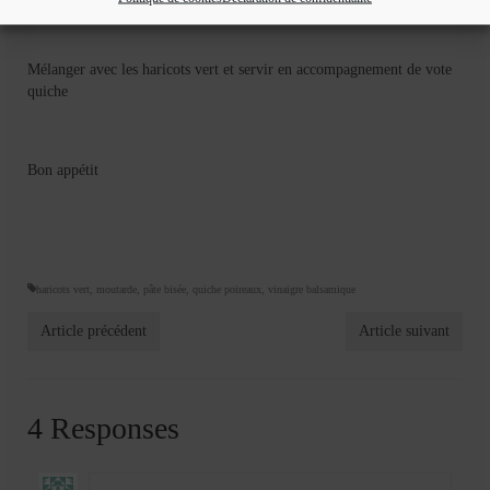
Mélanger avec les haricots vert et servir en accompagnement de vote
quiche
Bon appétit
haricots vert
,
moutarde
,
pâte bisée
,
quiche poireaux
,
vinaigre balsamique
Article précédent
Article suivant
4 Responses