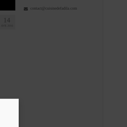
contact@cuisinedefadila.com
14
AVR 2016