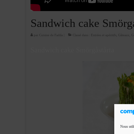
Sandwich cake Smörgå
par
Cuisine de Fadila
|
Classé dans :
Entrées et apéritifs
,
Gâteaux
,
G
Sandwich cake Smörgåstårta
Nous util