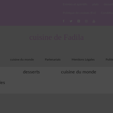
Entrées et apéritifs
plats
dessert
Politique de cookies (EU)
Conditio
cuisine de Fadila
cuisine du monde
Partenariats
Mentions Légales
Polit
desserts
cuisine du monde
les