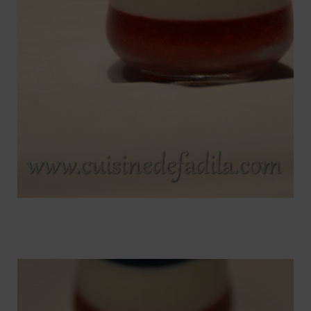
Mignardises
Tartes sucrées
Verrines sucrées
cuisine du monde
Pâtisserie Marocaine
aid
Ramadan
Partenariats
Mentions Légales
Politique de cookies (EU)
Conditions générales