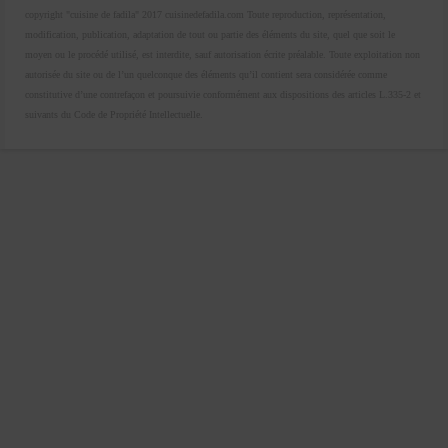
copyright "cuisine de fadila" 2017 cuisinedefadila.com Toute reproduction, représentation,
modification, publication, adaptation de tout ou partie des éléments du site, quel que soit le
moyen ou le procédé utilisé, est interdite, sauf autorisation écrite préalable. Toute exploitation non
autorisée du site ou de l’un quelconque des éléments qu’il contient sera considérée comme
constitutive d’une contrefaçon et poursuivie conformément aux dispositions des articles L.335-2 et
suivants du Code de Propriété Intellectuelle.