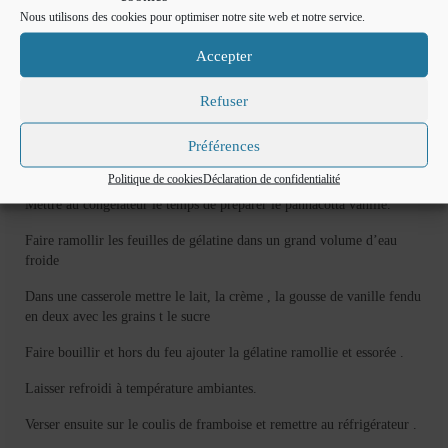
Nous utilisons des cookies pour optimiser notre site web et notre service.
Accepter
Préparation des verrines:
Refuser
Mixer ensemble le coulis , le sucre et le jus de citron .
Préférences
Verser dans les verrines en quantité égale
Politique de cookies
Déclaration de confidentialité
Mettre au congélateur le temps de préparer le pannacotta vanille.
Faire ramollir les feuilles de gélatine dans un grand volume d’eau
froide
Dans une casserole mettre le lait, la crème , la gousse de vanille fendu
en deux avec les grains t le sucre
Faire bouillir et hors du feu ajouter la gélatine ramollie et essorée .
Laisser refroidi à température ambiantes.
Verser ensuite sur le coulis de framboise et remettre au réfrigérateur .