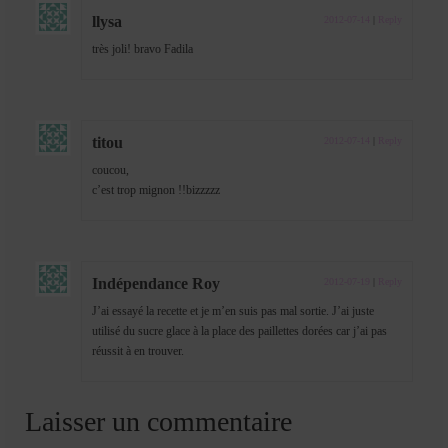
llysa
2012-07-14
|
Reply
très joli! bravo Fadila
titou
2012-07-14
|
Reply
coucou,
c’est trop mignon !!bizzzzz
Indépendance Roy
2012-07-19
|
Reply
J’ai essayé la recette et je m’en suis pas mal sortie. J’ai juste
utilisé du sucre glace à la place des paillettes dorées car j’ai pas
réussit à en trouver.
Laisser un commentaire