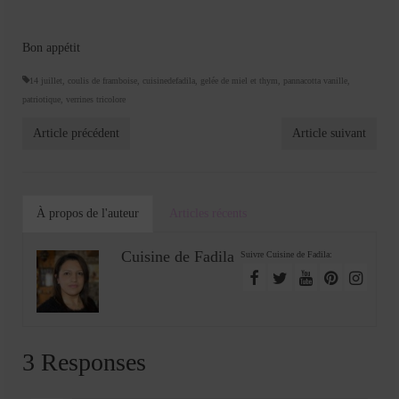
Bon appétit
14 juillet
,
coulis de framboise
,
cuisinedefadila
,
gelée de miel et thym
,
pannacotta vanille
,
patriotique
,
verrines tricolore
Article précédent
Article suivant
À propos de l'auteur
Articles récents
Cuisine de Fadila
Suivre Cuisine de Fadila:
3 Responses