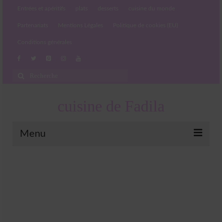
Entrées et apéritifs
plats
desserts
cuisine du monde
Partenariats
Mentions Légales
Politique de cookies (EU)
Conditions générales
Rechercher
:
cuisine de Fadila
Menu
Entrées et apéritifs
Boissons chaudes et froides
salades