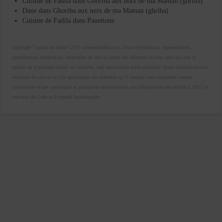
Cuisine de Fadila
dans
Ghoriba aux noix de ma Maman (ghriba)
Dane
dans
Ghoriba aux noix de ma Maman (ghriba)
Cuisine de Fadila
dans
Panettone
copyright "cuisine de fadila" 2017 cuisinedefadila.com Toute reproduction, représentation,
modification, publication, adaptation de tout ou partie des éléments du site, quel que soit le
moyen ou le procédé utilisé, est interdite, sauf autorisation écrite préalable. Toute exploitation non
autorisée du site ou de l’un quelconque des éléments qu’il contient sera considérée comme
constitutive d’une contrefaçon et poursuivie conformément aux dispositions des articles L.335-2 et
suivants du Code de Propriété Intellectuelle.