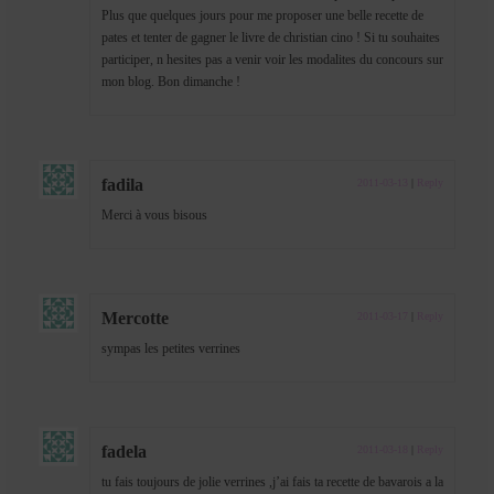
Plus que quelques jours pour me proposer une belle recette de
pates et tenter de gagner le livre de christian cino ! Si tu souhaites
participer, n hesites pas a venir voir les modalites du concours sur
mon blog. Bon dimanche !
fadila
2011-03-13
|
Reply
Merci à vous bisous
Mercotte
2011-03-17
|
Reply
sympas les petites verrines
fadela
2011-03-18
|
Reply
tu fais toujours de jolie verrines ,j’ai fais ta recette de bavarois a la