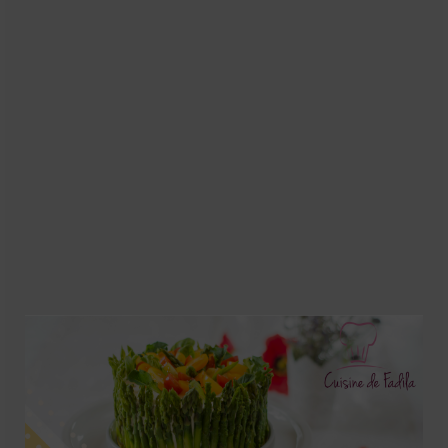
Soupes
Pizzas
cake salé
plats
Pâtes & Riz
Viandes
Grillades
desserts
cakes et cupcakes
Cheesecakes
Confiserie