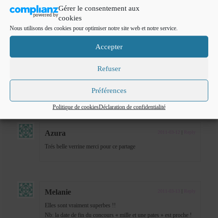
Pupuce
2011-03-10
|
Reply
Gérer le consentement aux
cookies
c’est très joli avec l’effet penché!
Nous utilisons des cookies pour optimiser notre site web et notre service.
Accepter
drissia
2011-03-11
|
Reply
Refuser
elles sont trop belles tes verrines,bravo!!!
bonne soirée!!bisous
Préférences
Politique de cookies
Déclaration de confidentialité
Azura
2011-03-12
|
Reply
Trés belle verrine merci pour ce partage
Melanie
2011-03-13
|
Reply
Elles sont vraiment superbes !!
Nb: la date de fin du concours « mille et une pates » est proche !