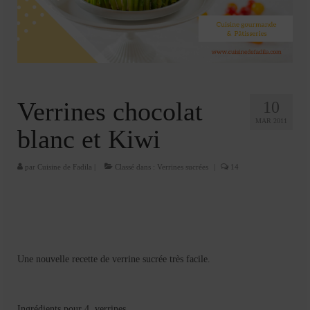
Cookies, biscuits
crème et confiture
dessert à l’assiette
Gâteaux
Verrines chocolat
10
Gâteaux coquins en pâte à sucre
MAR 2011
blanc et Kiwi
Gâteaux de Fête
par
Cuisine de Fadila
|
Classé dans :
Verrines sucrées
|
14
Gâteaux d’anniversaire
Gâteaux pâte à sucre
petits gâteaux
Glaces et sorbets
Une nouvelle recette de verrine sucrée très facile.
Macarons
Ingrédients pour 4 verrines.