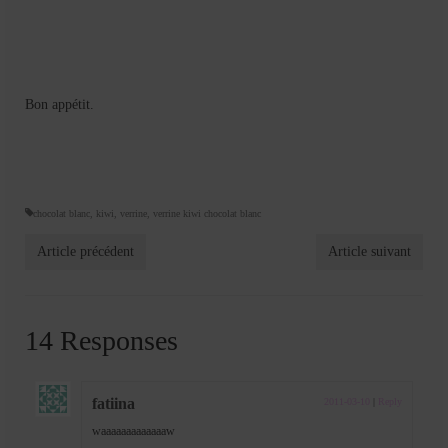
Bon appétit.
chocolat blanc
,
kiwi
,
verrine
,
verrine kiwi chocolat blanc
Article précédent
Article suivant
14 Responses
fatiina
2011-03-10
|
Reply
waaaaaaaaaaaaaw