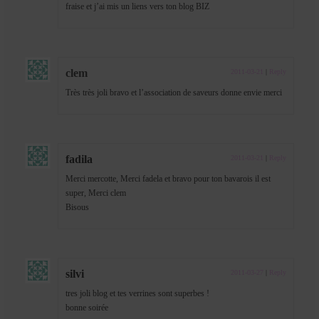
fraise et j’ai mis un liens vers ton blog BIZ
clem
2011-03-21
|
Reply
Très très joli bravo et l’association de saveurs donne envie merci
fadila
2011-03-21
|
Reply
Merci mercotte, Merci fadela et bravo pour ton bavarois il est
super, Merci clem
Bisous
silvi
2011-03-27
|
Reply
tres joli blog et tes verrines sont superbes !
bonne soirée