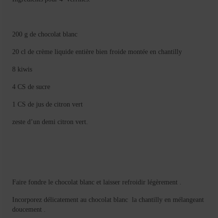
Mignardises
Tartes sucrées
200 g de chocolat blanc
Verrines sucrées
20 cl de crème liquide entière bien froide montée en chantilly
cuisine du monde
8 kiwis
Pâtisserie Marocaine
4 CS de sucre
aid
1 CS de jus de citron vert
zeste d’un demi citron vert.
Ramadan
Partenariats
Mentions Légales
Faire fondre le chocolat blanc et laisser refroidir légèrement .
Politique de cookies (EU)
Incorporez délicatement au chocolat blanc la chantilly en mélangeant
Conditions générales
doucement .