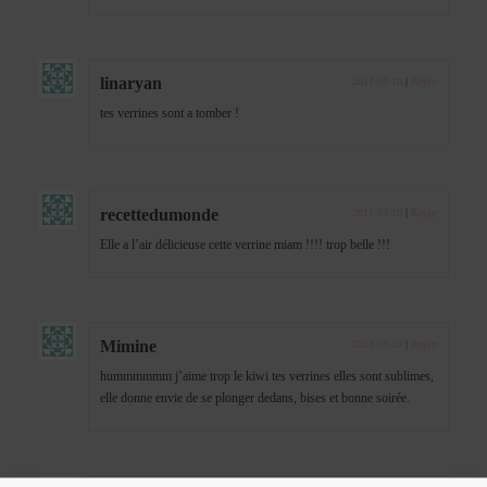
linaryan
2011-03-10
|
Reply
tes verrines sont a tomber !
recettedumonde
2011-03-10
|
Reply
Elle a l’air délicieuse cette verrine miam !!!! trop belle !!!
Mimine
2011-03-10
|
Reply
hummmmmm j’aime trop le kiwi tes verrines elles sont sublimes,
elle donne envie de se plonger dedans, bises et bonne soirée.