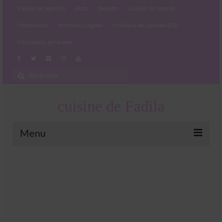
Entrées et apéritifs
plats
desserts
cuisine du monde
Partenariats
Mentions Légales
Politique de cookies (EU)
Conditions générales
Rechercher
:
cuisine de Fadila
Menu
Entrées et apéritifs
Boissons chaudes et froides
salades