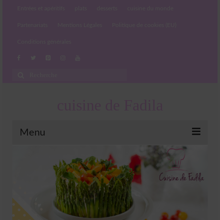
Entrées et apéritifs
plats
desserts
cuisine du monde
Partenariats
Mentions Légales
Politique de cookies (EU)
Conditions générales
Rechercher
:
cuisine de Fadila
Menu
Entrées et apéritifs
Boissons chaudes et froides
salades