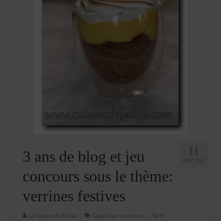
11
3 ans de blog et jeu
DÉC 2012
concours sous le thème:
verrines festives
par
Cuisine de Fadila
|
Classé dans :
concours
|
20