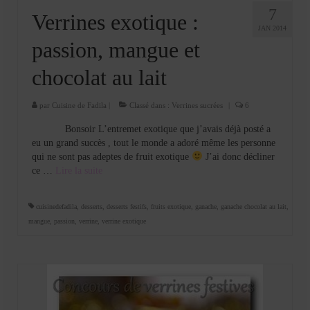
7
Verrines exotique :
JAN 2014
passion, mangue et
chocolat au lait
par
Cuisine de Fadila
|
Classé dans :
Verrines sucrées
|
6
Bonsoir L’entremet exotique que j’avais déjà posté a
eu un grand succès , tout le monde a adoré même les personne
qui ne sont pas adeptes de fruit exotique
J’ai donc décliner
ce …
Lire la suite­­
cuisinedefadila
,
desserts
,
desserts festifs
,
fruits exotique
,
ganache
,
ganache chocolat au lait
,
mangue
,
passion
,
verrine
,
verrine exotique