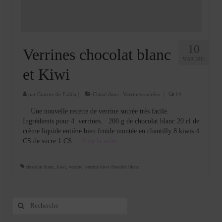
10
Verrines chocolat blanc
MAR 2011
et Kiwi
par
Cuisine de Fadila
|
Classé dans :
Verrines sucrées
|
14
Une nouvelle recette de verrine sucrée très facile.
Ingrédients pour 4 verrines. 200 g de chocolat blanc 20 cl de
crème liquide entière bien froide montée en chantilly 8 kiwis 4
CS de sucre 1 CS …
Lire la suite­­
chocolat blanc
,
kiwi
,
verrine
,
verrine kiwi chocolat blanc
Rechercher
: