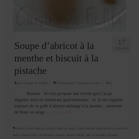
Cookies, biscuits
crème et confiture
dessert à l’assiette
Gâteaux
17
Soupe d’abricot à la
JUIN 2014
Gâteaux coquins en pâte à sucre
menthe et biscuit à la
Gâteaux de Fête
pistache
Gâteaux d’anniversaire
par
Cuisine de Fadila
|
Classé dans :
Verrines sucrées
|
4
Gâteaux pâte à sucre
Bonsoir Je vous propose une recette que j’ai pu
déguster dans un restaurant gastronomique , et je me rappelle
petits gâteaux
toujours de ce goût d’abricot mélangé à la menthe , surmonté
de blanc en neige …
Lire la suite­­
Glaces et sorbets
Macarons
abricot
,
biscuit pâte de pistache
,
blanc en neige
,
crème chocolat blanc pistache
,
cuisine de
fadila
,
dessert facile
,
ile flottante
,
menthe
,
menthe fraiche
,
pâte de pistache
,
pistache
,