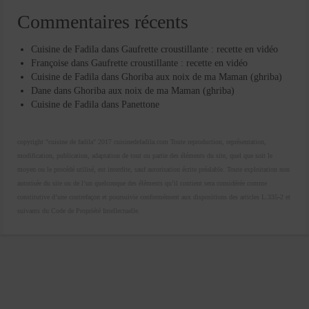
Commentaires récents
Cuisine de Fadila
dans
Gaufrette croustillante : recette en vidéo
Françoise
dans
Gaufrette croustillante : recette en vidéo
Cuisine de Fadila
dans
Ghoriba aux noix de ma Maman (ghriba)
Dane
dans
Ghoriba aux noix de ma Maman (ghriba)
Cuisine de Fadila
dans
Panettone
copyright "cuisine de fadila" 2017 cuisinedefadila.com Toute reproduction, représentation,
modification, publication, adaptation de tout ou partie des éléments du site, quel que soit le
moyen ou le procédé utilisé, est interdite, sauf autorisation écrite préalable. Toute exploitation non
autorisée du site ou de l’un quelconque des éléments qu’il contient sera considérée comme
constitutive d’une contrefaçon et poursuivie conformément aux dispositions des articles L.335-2 et
suivants du Code de Propriété Intellectuelle.