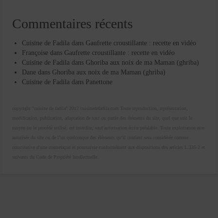
Commentaires récents
Cuisine de Fadila
dans
Gaufrette croustillante : recette en vidéo
Françoise
dans
Gaufrette croustillante : recette en vidéo
Cuisine de Fadila
dans
Ghoriba aux noix de ma Maman (ghriba)
Dane
dans
Ghoriba aux noix de ma Maman (ghriba)
Cuisine de Fadila
dans
Panettone
copyright "cuisine de fadila" 2017 cuisinedefadila.com Toute reproduction, représentation,
modification, publication, adaptation de tout ou partie des éléments du site, quel que soit le
moyen ou le procédé utilisé, est interdite, sauf autorisation écrite préalable. Toute exploitation non
autorisée du site ou de l’un quelconque des éléments qu’il contient sera considérée comme
constitutive d’une contrefaçon et poursuivie conformément aux dispositions des articles L.335-2 et
suivants du Code de Propriété Intellectuelle.