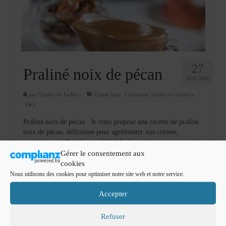
Cookies, biscuits
crème et confiture
dessert à l’assiette
Gâteaux
27
Praliné noix de pécan
NOV 2020
Gâteaux coquins en pâte à sucre
par
Cuisine de Fadila
|
Classé dans :
Confiserie
,
crème et confiture
|
Gâteaux de Fête
2
Praliné noix de pécan Je vous propose une recette de praliné
Gâteaux d’anniversaire
noix de pécan, délicieuse pour agrémenter vos crèmes,
ganaches, etc. Qui n’a pas déjà abîmé son mixeur en essayant
Gâteaux pâte à sucre
de faire du praliné ? Ça chauffe, ça fait …
Lire la suite­­
Gérer le consentement aux
cookies
petits gâteaux
Nous utilisons des cookies pour optimiser notre site web et notre service.
cuisinedefadila
,
praliné
,
praliné noix de pécan
,
recette facile
Glaces et sorbets
Accepter
Macarons
Rechercher
Refuser
: