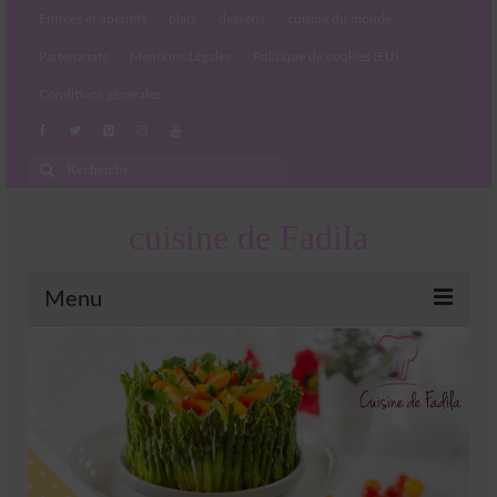
Entrées et apéritifs
plats
desserts
cuisine du monde
Partenariats
Mentions Légales
Politique de cookies (EU)
Conditions générales
Rechercher
:
cuisine de Fadila
Menu
Entrées et apéritifs
Boissons chaudes et froides
salades