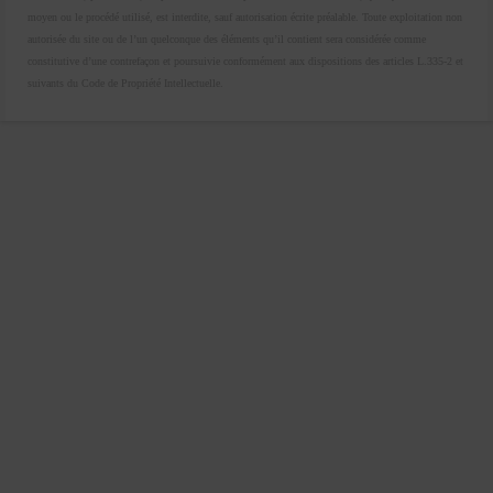
moyen ou le procédé utilisé, est interdite, sauf autorisation écrite préalable. Toute exploitation non
autorisée du site ou de l’un quelconque des éléments qu’il contient sera considérée comme
constitutive d’une contrefaçon et poursuivie conformément aux dispositions des articles L.335-2 et
suivants du Code de Propriété Intellectuelle.