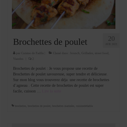
Cookies, biscuits
crème et confiture
dessert à l’assiette
Gâteaux
20
Brochettes de poulet
AVR 2021
Gâteaux coquins en pâte à sucre
par
Cuisine de Fadila
|
Classé dans :
brunch
,
Grillades
,
street food
,
Gâteaux de Fête
Viandes
|
2
Brochettes de poulet : Je vous propose une recette de
Gâteaux d’anniversaire
Brochettes de poulet savoureuse, super tendre et délicieuse.
Sur mon blog vous trouverez déja une recette de brochettes
Gâteaux pâte à sucre
d’agneau . Cette recette de brochettes de poulet est super
facile, cuisson …
Lire la suite­­
petits gâteaux
Glaces et sorbets
brochettes
,
brochettes de poulet
,
brochettes marinées
,
cuisinedefadila
Macarons