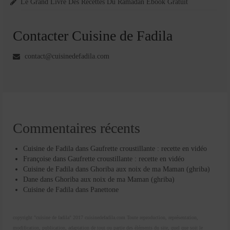
Le Grand Livre Des Recettes Du Ramadan Ebook Gratuit
Contacter Cuisine de Fadila
contact@cuisinedefadila.com
Commentaires récents
Cuisine de Fadila
dans
Gaufrette croustillante : recette en vidéo
Françoise
dans
Gaufrette croustillante : recette en vidéo
Cuisine de Fadila
dans
Ghoriba aux noix de ma Maman (ghriba)
Dane
dans
Ghoriba aux noix de ma Maman (ghriba)
Cuisine de Fadila
dans
Panettone
copyright "cuisine de fadila" 2017 cuisinedefadila.com Toute reproduction, représentation,
modification, publication, adaptation de tout ou partie des éléments du site, quel que soit le