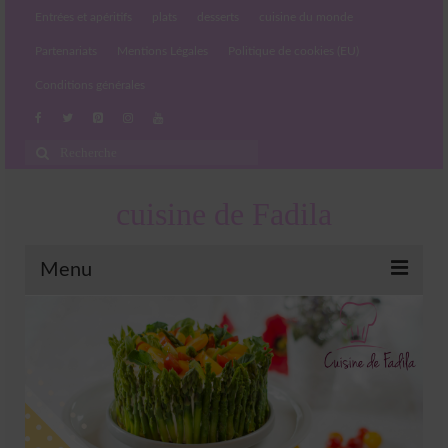
Entrées et apéritifs
plats
desserts
cuisine du monde
Partenariats
Mentions Légales
Politique de cookies (EU)
Conditions générales
Rechercher
:
cuisine de Fadila
Menu
Entrées et apéritifs
Boissons chaudes et froides
salades