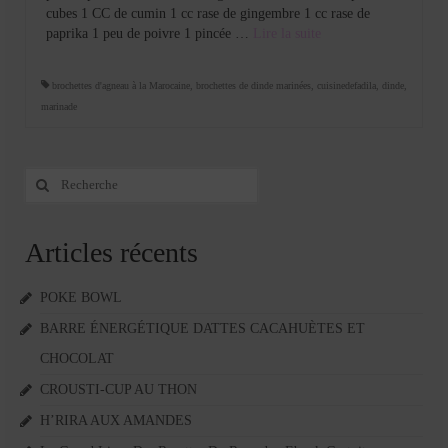
cubes 1 CC de cumin 1 cc rase de gingembre 1 cc rase de
paprika 1 peu de poivre 1 pincée …
Lire la suite­­
brochettes d'agneau à la Marocaine
,
brochettes de dinde marinées
,
cuisinedefadila
,
dinde
,
marinade
Rechercher
:
Articles récents
POKE BOWL
BARRE ÉNERGÉTIQUE DATTES CACAHUÈTES ET
CHOCOLAT
CROUSTI-CUP AU THON
H’RIRA AUX AMANDES