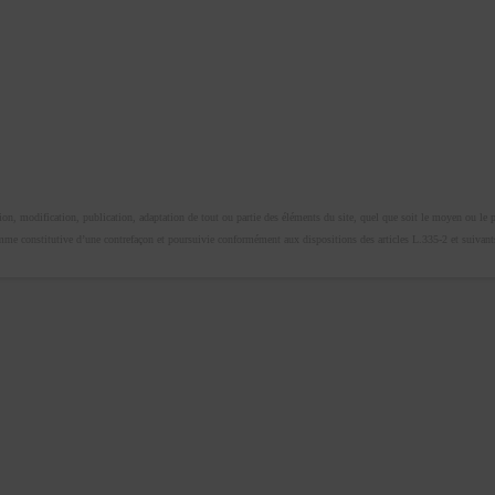
n, modification, publication, adaptation de tout ou partie des éléments du site, quel que soit le moyen ou le proc
omme constitutive d’une contrefaçon et poursuivie conformément aux dispositions des articles L.335-2 et suivants