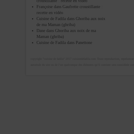
croustillante : recette en vidéo
Françoise
dans
Gaufrette croustillante :
recette en vidéo
Cuisine de Fadila
dans
Ghoriba aux noix
de ma Maman (ghriba)
Dane
dans
Ghoriba aux noix de ma
Maman (ghriba)
Cuisine de Fadila
dans
Panettone
copyright "cuisine de fadila" 2017 cuisinedefadila.com Toute reproduction, représentatio
autorisée du site ou de l’un quelconque des éléments qu’il contient sera considérée c