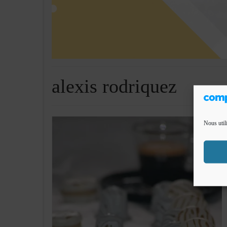
alexis rodriquez
Nous util