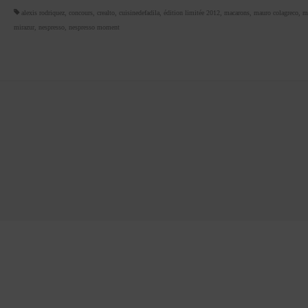
alexis rodriquez
,
concours
,
crealto
,
cuisinedefadila
,
édition limitée 2012
,
macarons
,
mauro colagreco
,
m
mirazur
,
nespresso
,
nespresso moment