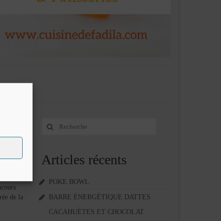
Rechercher
29
:
OCT 2012
Articles récents
POKE BOWL
cours
rée de la
BARRE ÉNERGÉTIQUE DATTES
CACAHUÈTES ET CHOCOLAT