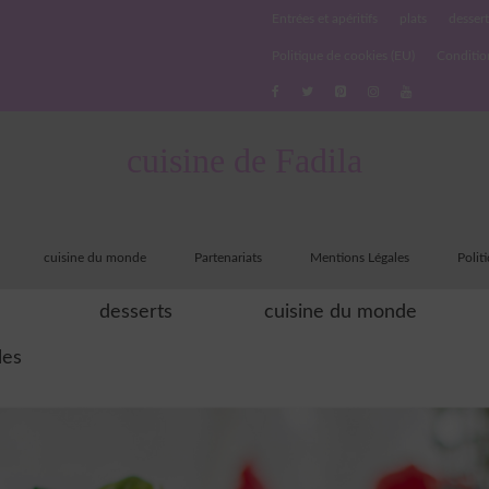
Entrées et apéritifs
plats
dessert
Politique de cookies (EU)
Conditio
cuisine de Fadila
cuisine du monde
Partenariats
Mentions Légales
Polit
desserts
cuisine du monde
les