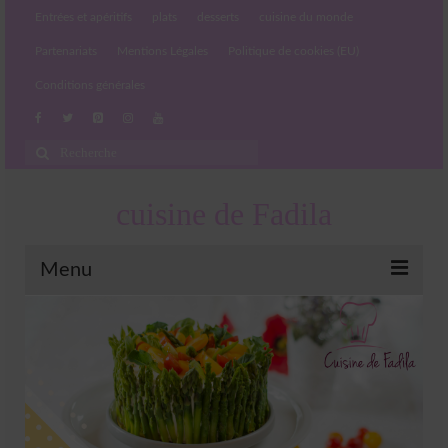
Entrées et apéritifs
plats
desserts
cuisine du monde
Partenariats
Mentions Légales
Politique de cookies (EU)
Conditions générales
Rechercher
:
cuisine de Fadila
Menu
Entrées et apéritifs
Boissons chaudes et froides
salades