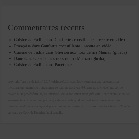
Commentaires récents
Cuisine de Fadila
dans
Gaufrette croustillante : recette en vidéo
Françoise
dans
Gaufrette croustillante : recette en vidéo
Cuisine de Fadila
dans
Ghoriba aux noix de ma Maman (ghriba)
Dane
dans
Ghoriba aux noix de ma Maman (ghriba)
Cuisine de Fadila
dans
Panettone
copyright "cuisine de fadila" 2017 cuisinedefadila.com Toute reproduction, représentation,
modification, publication, adaptation de tout ou partie des éléments du site, quel que soit le
moyen ou le procédé utilisé, est interdite, sauf autorisation écrite préalable. Toute exploitation non
autorisée du site ou de l’un quelconque des éléments qu’il contient sera considérée comme
constitutive d’une contrefaçon et poursuivie conformément aux dispositions des articles L.335-2 et
suivants du Code de Propriété Intellectuelle.