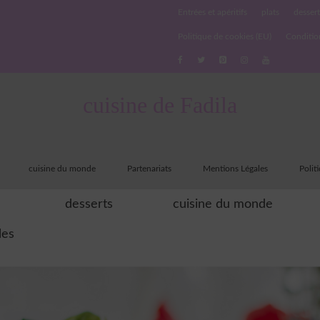
Entrées et apéritifs
plats
dessert
Politique de cookies (EU)
Conditio
cuisine de Fadila
cuisine du monde
Partenariats
Mentions Légales
Polit
desserts
cuisine du monde
les