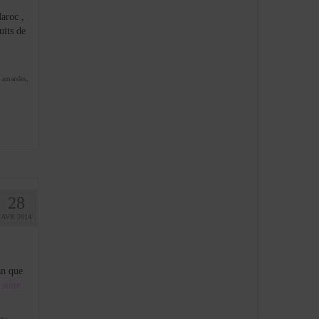
aroc ,
uits de
ux amandes
,
28
AVR 2014
an que
suite­­
ata
,