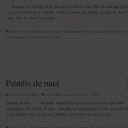
Bonjour La Pastilla est le plat qui excelle lors des fêtes de mariage au M
on peut la décliner à l’infinie, salée ou sucrée, au poulet, au pigeon, aux fr
mer ..etc. Je vous l’avais déjà …
Lire la suite­­
cannelle
,
cuisine du Maroc
,
cuisine marocaine
,
cuisinedefadila
,
Maroc
,
pastilla
,
pastilla au poulet et a
pastilla marocaine
,
ramadan
,
saveurs du monde
Pastéis de nata
par
Cuisine de Fadila
|
Classé dans :
cuisine du monde
|
20
Pastéis de nata Bonjour, aujourd’hui je vous propose une spécialité
portugaise, les Pastéis de nata , une pâte feuilletée garnie d’une sorte de fl
l’on déguste avec un peu de cannelle. Les Pastéis de nata j’ai pu …
Lire la 
belem
,
cannelle
,
cuisine du Portugal
,
cuisinedefadila
,
dessert
,
desserts
,
flan
,
Pastéis de nata
,
pastel de n