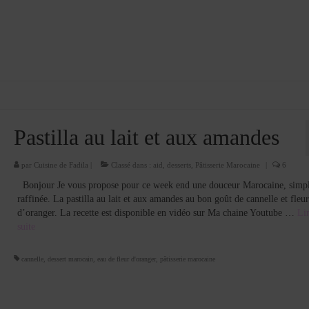
Pastilla au lait et aux amandes
par
Cuisine de Fadila
|
Classé dans :
aid
,
desserts
,
Pâtisserie Marocaine
|
6
Bonjour Je vous propose pour ce week end une douceur Marocaine, simpl
raffinée. La pastilla au lait et aux amandes au bon goût de cannelle et fleur
d’oranger. La recette est disponible en vidéo sur Ma chaine Youtube …
Lir
suite­­
cannelle
,
dessert marocain
,
eau de fleur d'oranger
,
pâtisserie marocaine