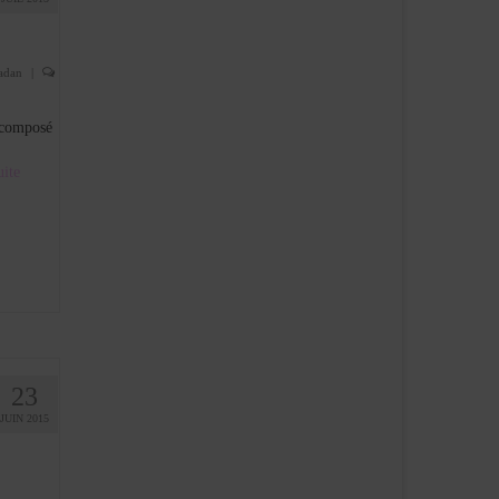
adan
|
 composé
te­­
23
JUIN 2015