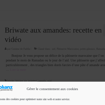
Briwate aux amandes: recette en
vidéo
par
Cuisine de Fadila
|
Classé dans :
aid
,
Pâtisserie Marocaine
,
petits gâteaux
,
Ramada
Bonjour Je vous propose un délice de la pâtisserie marocaine que l’on 
pendant le mois de Ramadan ou le jour de l’aid. Une pâtisserie que j’affec
particulièrement , des triangles bien dorés farcies d’une pâte d’amande ar
…
Lire la suite­­
briwate
,
briwates aux amandesn
,
cannelle
,
miel
Gérer le consentement aux cookies
isons des cookies pour optimiser notre site web et notre service.