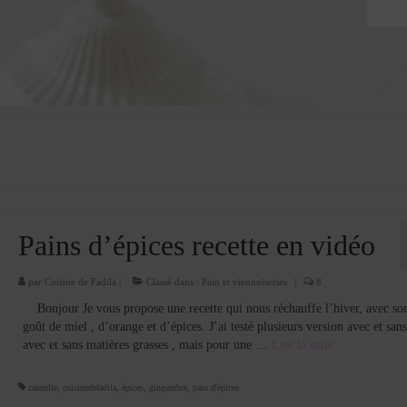
Pains d’épices recette en vidéo
par
Cuisine de Fadila
|
Classé dans :
Pain et viennoiseries
|
8
Bonjour Je vous propose une recette qui nous réchauffe l’hiver, avec so
goût de miel , d’orange et d’épices. J’ai testé plusieurs version avec et sans 
avec et sans matières grasses , mais pour une …
Lire la suite­­
cannelle
,
cuisinedefadila
,
épices
,
gingembre
,
pain d'épices