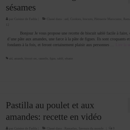
sésames
par
Cuisine de Fadila
|
Classé dans :
aid
,
Cookies, biscuits
,
Pâtisserie Marocaine
,
Ram
12
Bonjour Je vous propose une recette de biscuit sablé facile à faire,
d’une pâte aux amandes, une farce à la pâte de figues. Ils sont croquants et
fondants à la fois, et feront certainement plaisir aux personnes …
Lire la sui
aid
,
amande
,
biscuit sec
,
cannelle
,
figue
,
sablé
,
sésame
Pastilla au poulet et aux
amandes: recette en vidéo
par
Cuisine de Fadila
|
Classé dans :
Ramadan
,
Saveurs du monde
|
9