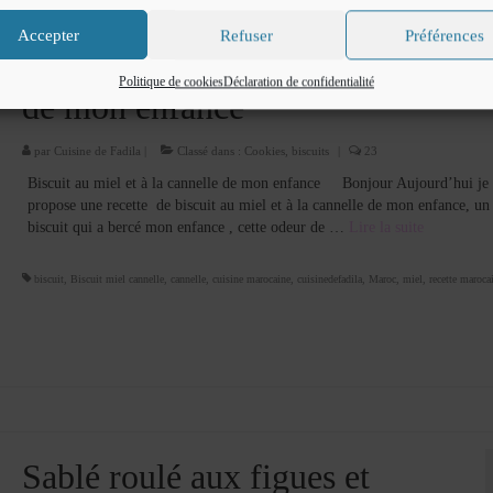
Accepter
Refuser
Préférences
Biscuit au miel et à la cannelle
Politique de cookies
Déclaration de confidentialité
de mon enfance
par
Cuisine de Fadila
|
Classé dans :
Cookies, biscuits
|
23
Biscuit au miel et à la cannelle de mon enfance Bonjour Aujourd’hui je
propose une recette de biscuit au miel et à la cannelle de mon enfance, un
biscuit qui a bercé mon enfance , cette odeur de …
Lire la suite­­
biscuit
,
Biscuit miel cannelle
,
cannelle
,
cuisine marocaine
,
cuisinedefadila
,
Maroc
,
miel
,
recette maroca
Sablé roulé aux figues et