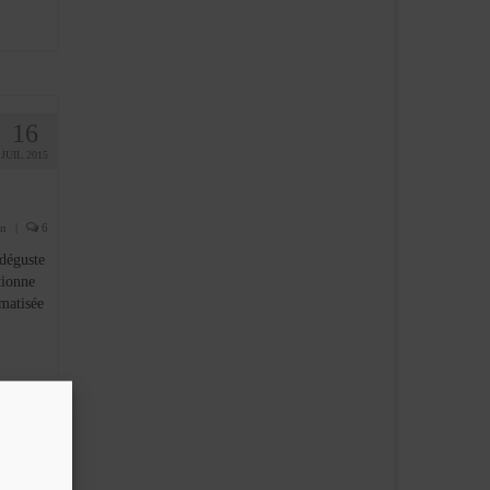
16
JUIL 2015
n
|
6
déguste
tionne
omatisée