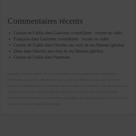
Commentaires récents
Cuisine de Fadila
dans
Gaufrette croustillante : recette en vidéo
Françoise
dans
Gaufrette croustillante : recette en vidéo
Cuisine de Fadila
dans
Ghoriba aux noix de ma Maman (ghriba)
Dane
dans
Ghoriba aux noix de ma Maman (ghriba)
Cuisine de Fadila
dans
Panettone
copyright "cuisine de fadila" 2017 cuisinedefadila.com Toute reproduction, représentation,
modification, publication, adaptation de tout ou partie des éléments du site, quel que soit le
moyen ou le procédé utilisé, est interdite, sauf autorisation écrite préalable. Toute exploitation non
autorisée du site ou de l’un quelconque des éléments qu’il contient sera considérée comme
constitutive d’une contrefaçon et poursuivie conformément aux dispositions des articles L.335-2 et
suivants du Code de Propriété Intellectuelle.