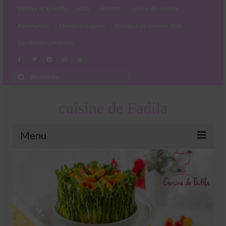
Entrées et apéritifs
plats
desserts
cuisine du monde
Partenariats
Mentions Légales
Politique de cookies (EU)
Conditions générales
Rechercher
:
cuisine de Fadila
Menu
Entrées et apéritifs
Boissons chaudes et froides
salades